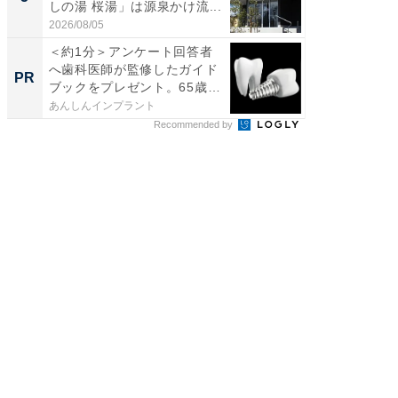
しの湯 桜湯」は源泉かけ流...
は和の
が...
2026/08/05
2026/08/0
＜約1分＞アンケート回答者
森永乳
へ歯科医師が監修したガイド
「太り
PR
PR
ブックをプレゼント。65歳
のカギ
以...
あんしんインプラント
森永乳業
Recommended by