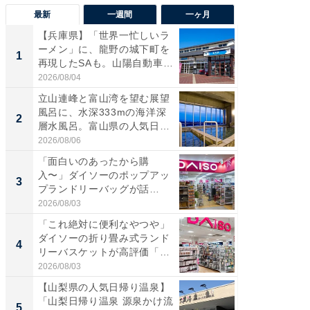
最新
一週間
一ヶ月
【兵庫県】「世界一忙しいラ
【兵庫
ーメン」に、龍野の城下町を
ーメン
1
1
再現したSAも。山陽自動車
再現した
道...
道...
2026/08/04
2026/08/0
立山連峰と富山湾を望む展望
【三重
風呂に、水深333mの海洋深
「鈴鹿天
2
2
層水風呂。富山県の人気日
は100
帰...
2026/08/06
2026/08/0
「面白いのあったから購
ステラ
入〜」ダイソーのポップアッ
詰め放題
3
3
プランドリーバッグが話
00円で「
題。“さま...
2026/08/03
2026/08/0
「これ絶対に便利なやつや」
「ミニオ
ダイソーの折り畳み式ランド
ッグ！ 
4
4
リーバスケットが高評価「使
ど、夏限
わ...
2026/08/03
2026/08/0
【山梨県の人気日帰り温泉】
【埼玉
「山梨日帰り温泉 源泉かけ流
「行田天
5
5