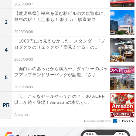
2026/08/07
【鹿児島県】桜島を望む駅ビルの大観覧車に、
無料の駅ナカ足湯も！ 駅ナカ・駅直結ス...
3
2026/08/08
「1000円には見えなかった」スタンダードプ
ロダクツのリュックが「高見えする」の...
4
2026/08/03
「面白いのあったから購入〜」ダイソーのポッ
プアップランドリーバッグが話題。“さま...
5
2026/08/03
「え、こんなセールやってたの？」80％OFF
以上が続々登場！Amazonの本気が...
PR
Amazon
Recommended by