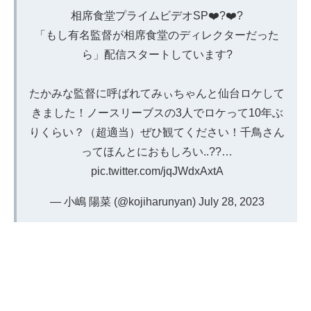
相席食堂プライムビデオSP❤️‍?❤️‍?
「もし有名監督が相席食堂のディレクターだった
ら」配信スタートしています?
たかみな監督に呼ばれてみぃちゃんと仙台ロケして
きました！ノースリーブスの3人でロケって10年ぶ
りくらい？（超適当）ぜひ観てください！千鳥さん
ってほんとにおもしろい..??…
pic.twitter.com/jqJWdxAxtA
— 小嶋 陽菜 (@kojiharunyan)
July 28, 2023