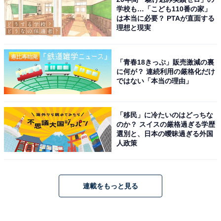
学校も…「こども110番の家」
は本当に必要？ PTAが直面する
理想と現実
「青春18きっぷ」販売激減の裏
に何が？ 連続利用の厳格化だけ
ではない「本当の理由」
「移民」に冷たいのはどっちな
のか？ スイスの厳格過ぎる学歴
選別と、日本の曖昧過ぎる外国
人政策
連載をもっと見る