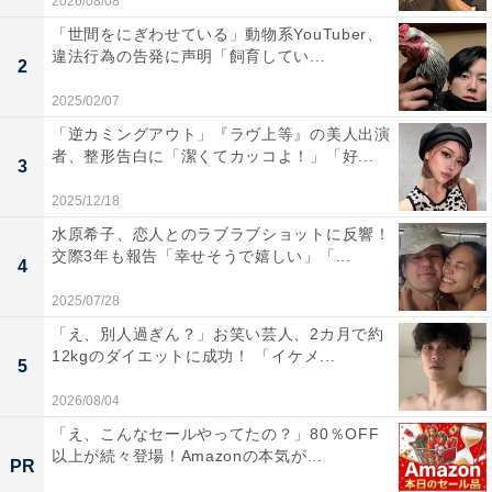
2026/08/08
「世間をにぎわせている」動物系YouTuber、
違法行為の告発に声明「飼育してい...
2
2025/02/07
「逆カミングアウト」『ラヴ上等』の美人出演
者、整形告白に「潔くてカッコよ！」「好...
3
2025/12/18
水原希子、恋人とのラブラブショットに反響！
交際3年も報告「幸せそうで嬉しい」「...
4
2025/07/28
「え、別人過ぎん？」お笑い芸人、2カ月で約
12kgのダイエットに成功！ 「イケメ...
5
2026/08/04
「え、こんなセールやってたの？」80％OFF
以上が続々登場！Amazonの本気が...
PR