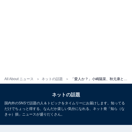
All About ニュース
ネットの話題
「愛人か？」小嶋陽菜、秋元康とツーショットに「愛人にしか見ない」「秋元さん最後かっこよくて草」の声
ネットの話題
国内外のSNSで話題の人＆トピックをタイムリーにお届けします。知ってる
だけでちょっと得する、なんだか楽しい気分になれる、ネット発「知ら（な
きゃ）損」ニュースが盛りだくさん。