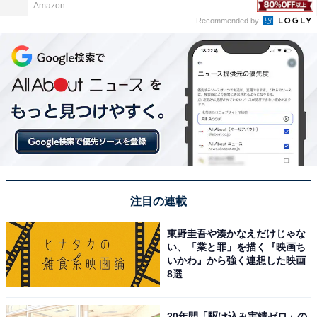
Amazon
Recommended by
注目の連載
東野圭吾や湊かなえだけじゃな
い、「業と罪」を描く『映画ち
いかわ』から強く連想した映画
8選
20年間「駆け込み実績ゼロ」の