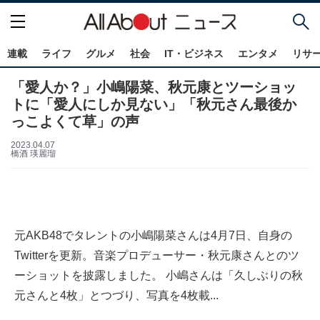
連載
ライフ
グルメ
社会
IT・ビジネス
エンタメ
リサ
「愛人か？」小嶋陽菜、秋元康とツーショッ
トに「愛人にしか見ない」「秋元さん最後か
っこよくて草」の声
2023.04.07
橋酒 瑛麗瑠
元AKB48でタレントの小嶋陽菜さんは4月7日、自身の
Twitterを更新。音楽プロデューサー・秋元康さんとのツ
ーショットを披露しました。 小嶋さんは「久しぶりの秋
元さんと4枚」とつづり、写真を4枚載...