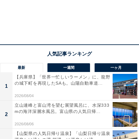
最新
一週間
一ヶ月
【兵庫県】「世界一忙しいラーメン」に、龍野
の城下町を再現したSAも。山陽自動車道...
1
2026/08/04
立山連峰と富山湾を望む展望風呂に、水深333
mの海洋深層水風呂。富山県の人気日帰...
2
2026/08/06
【山梨県の人気日帰り温泉】「山梨日帰り温泉