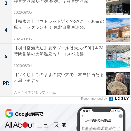
源泉かけ流しの湯 桜湯」は源泉かけ流...
3
2026/08/05
【栃木県】アウトレット近くのSAに、600㎡の
広々ドッグランも！ 東北自動車道の...
4
2026/08/05
【羽田空港周辺】夏季プールは大人450円＆24
時間営業の天然温泉も！ コスパ抜群...
5
2026/08/04
【宝くじ】このままの買い方で、本当に当たる
と思いますか
PR
合同会社デジタルファーム
Recommended by