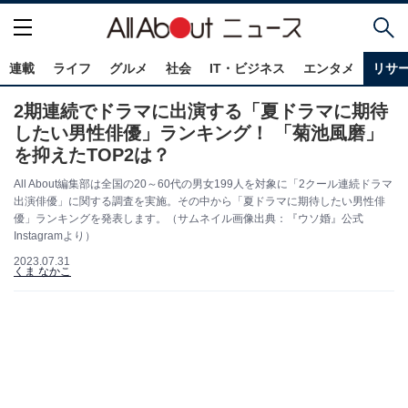
連載
ライフ
グルメ
社会
IT・ビジネス
エンタメ
リサ
2期連続でドラマに出演する「夏ドラマに期待
したい男性俳優」ランキング！ 「菊池風磨」
を抑えたTOP2は？
All About編集部は全国の20～60代の男女199人を対象に「2クール連続ドラマ
出演俳優」に関する調査を実施。その中から「夏ドラマに期待したい男性俳
優」ランキングを発表します。（サムネイル画像出典：『ウソ婚』公式
Instagramより）
2023.07.31
くま なかこ