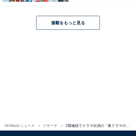
草が可愛かった」（20代女性）、「田中みな実そのも
の、ってくらいハマり役だった」（30代女性）などの声
が上がりました。
連載をもっと見る
※回答コメントは原文ママです
＞次ページ：7位までの全ランキング結果を見る
この記事の筆者：くま なかこ プロフィール
編集プロダクション出身のフリーランスエディター。編
集・執筆・校閲・SNS運用担当として月間50本以上のコ
ンテンツ制作に携わっています。得意なジャンルはライ
フスタイル・金融・育児・エンタメ関連。
All About ニュース
リサーチ
2期連続でドラマ出演の「春ドラマの演技が良かった女性俳優」ランキング！ 2位は「今田美桜」、1位は？