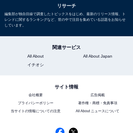
リサーチ
編集部が独自目線で調査したトピックスをはじめ、最新のリリース情報、ト
レンドに関するランキングなど、世の中で注目を集めている話題をお知らせ
しています。
関連サービス
All About
All About Japan
イチオシ
サイト情報
こちらもおすすめ
会社概要
広告掲載
2期連続でドラマ出演の「春ドラマの演技が良か
った男性俳優」ランキング！ 2位「坂口健太
プライバシーポリシー
著作権・商標・免責事項
郎」「松下洸平」、1位は？
当サイトの情報についての注意
All About ニュースについて