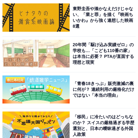
A post shared by 「あなたがしてくれなくても」フジテレビ4月クー
東野圭吾や湊かなえだけじゃな
い、「業と罪」を描く『映画ち
いかわ』から強く連想した映画
8選
1位にランクインしたのは、『あなたがしてくれなくて
も』（フジテレビ系）での体当たりの演技が話題を呼ん
20年間「駆け込み実績ゼロ」の
学校も…「こども110番の家」
だ田中みな実さんです。セックスレスがテーマの本作
は本当に必要？ PTAが直面する
で、ベッドシーンや数々の修羅場など、視聴者を圧倒す
理想と現実
る演技に称賛の声が寄せられました。
「青春18きっぷ」販売激減の裏
2クール連続でフジテレビ系のドラマ出演となる7月スタ
に何が？ 連続利用の厳格化だけ
ートの『ばらかもん』（フジテレビ系）では、五島弁の
ではない「本当の理由」
シングルマザー看護師を演じ、新境地を開いています。
「移民」に冷たいのはどっちな
回答者からは「感情移入してしまうくらい演技がとても
のか？ スイスの厳格過ぎる学歴
選別と、日本の曖昧過ぎる外国
良かった」（30代女性）、「演技だとわかっていても仕
人政策