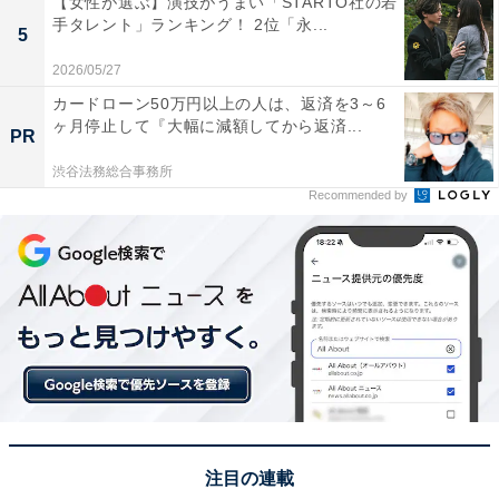
【女性が選ぶ】演技がうまい「STARTO社の若
手タレント」ランキング！ 2位「永...
5
2026/05/27
カードローン50万円以上の人は、返済を3～6
ヶ月停止して『大幅に減額してから返済...
PR
渋谷法務総合事務所
Recommended by
View this post on Instagram
注目の連載