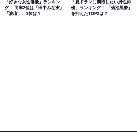
「好きな女性俳優」ランキン
「夏ドラマに期待したい男性俳
す。大泉洋さん演じる孤高の刑事と、福山雅治さん演じ
グ！ 同率2位は「田中みな実」
優」ランキング！ 「菊池風磨」
る盲目のFBI捜査官のバディをアシストする紅一点とし
「波瑠」、1位は？
を抑えたTOP2は？
て、ドラマを盛り上げました。
熱意ある分析官から一転、夏クールでは『トリリオンゲ
ーム』（TBS系）に出演し、才色兼備な社長令嬢を好
演。華やかなファッションも話題になっています。
回答者からは「熱意ある刑事役がハマっていたから」
（40代女性）、「しっかりと役作りできていたと思いま
す。頑張ってるなぁと思いました」（50代女性）、「主
人公レベルのオーラがあるのに、脇役だとそれを隠して
主役を引き立てるのがすごいと思います」（40代女性）
といった声が寄せられました。