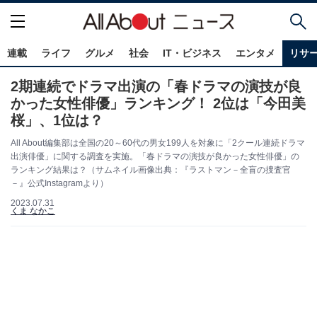
連載
ライフ
グルメ
社会
IT・ビジネス
エンタメ
リサ
2期連続でドラマ出演の「春ドラマの演技が良
かった女性俳優」ランキング！ 2位は「今田美
桜」、1位は？
All About編集部は全国の20～60代の男女199人を対象に「2クール連続ドラマ
出演俳優」に関する調査を実施。「春ドラマの演技が良かった女性俳優」の
ランキング結果は？（サムネイル画像出典：『ラストマン－全盲の捜査官
－』公式Instagramより）
2023.07.31
くま なかこ