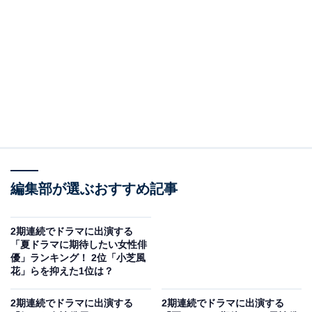
View this post on Instagram
編集部が選ぶおすすめ記事
A post shared by 日曜劇場 『ラストマンー全盲の捜査官ー』 (@last
2期連続でドラマに出演する
「夏ドラマに期待したい女性俳
優」ランキング！ 2位「小芝風
花」らを抑えた1位は？
2位に選ばれたのは、『ラストマン－全盲の捜査官－』
（TBS系）で技術支援捜査官を演じた今田美桜さんで
2期連続でドラマに出演する
2期連続でドラマに出演する