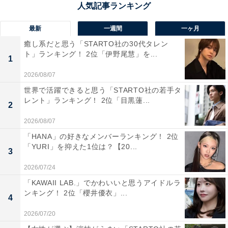
最新
一週間
一ヶ月
癒し系だと思う「STARTO社の30代タレン
ト」ランキング！ 2位「伊野尾慧」を...
1
2026/08/07
世界で活躍できると思う「STARTO社の若手タ
レント」ランキング！ 2位「目黒蓮...
2
2026/08/07
「HANA」の好きなメンバーランキング！ 2位
「YURI」を抑えた1位は？【20...
3
2026/07/24
1位：田中みな実『あなたがしてくれなくても』
「KAWAII LAB.」でかわいいと思うアイドルラ
（フジテレビ系）46票
ンキング！ 2位「櫻井優衣」...
4
2026/07/20