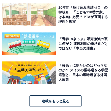
20年間「駆け込み実績ゼロ」の
学校も…「こども110番の家」
は本当に必要？ PTAが直面する
理想と現実
「青春18きっぷ」販売激減の裏
に何が？ 連続利用の厳格化だけ
ではない「本当の理由」
「移民」に冷たいのはどっちな
のか？ スイスの厳格過ぎる学歴
選別と、日本の曖昧過ぎる外国
人政策
連載をもっと見る