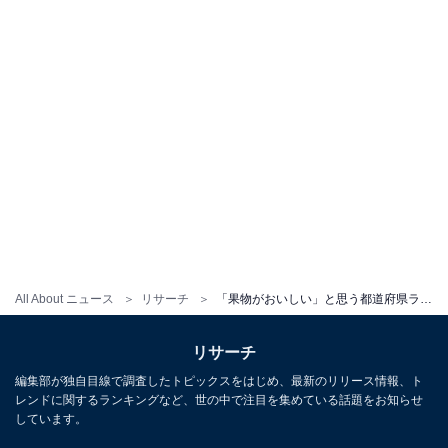
All About ニュース
リサーチ
「果物がおいしい」と思う都道府県ランキング！ 3位「山形県」、2位「青森県」、1位は？
リサーチ
編集部が独自目線で調査したトピックスをはじめ、最新のリリース情報、ト
レンドに関するランキングなど、世の中で注目を集めている話題をお知らせ
しています。