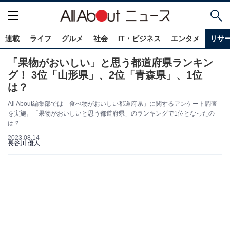
連載
ライフ
グルメ
社会
IT・ビジネス
エンタメ
リサ
「果物がおいしい」と思う都道府県ランキン
グ！ 3位「山形県」、2位「青森県」、1位
は？
All About編集部では「食べ物がおいしい都道府県」に関するアンケート調査
を実施。「果物がおいしいと思う都道府県」のランキングで1位となったの
は？
2023.08.14
長谷川 優人