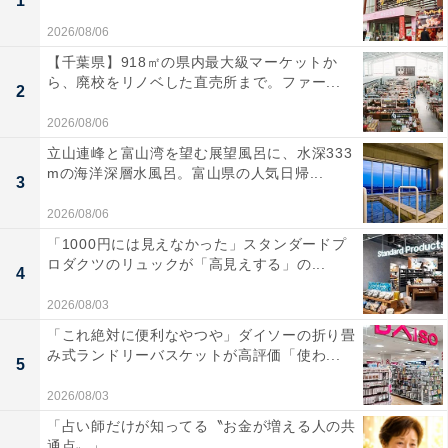
1
2026/08/06
【千葉県】918㎡の県内最大級マーケットか
ら、廃校をリノベした直売所まで。ファー...
2
2026/08/06
立山連峰と富山湾を望む展望風呂に、水深333
mの海洋深層水風呂。富山県の人気日帰...
3
2026/08/06
「1000円には見えなかった」スタンダードプ
ロダクツのリュックが「高見えする」の...
4
2026/08/03
「これ絶対に便利なやつや」ダイソーの折り畳
み式ランドリーバスケットが高評価「使わ...
5
2026/08/03
「占い師だけが知ってる〝お金が増える人の共
通点〟」