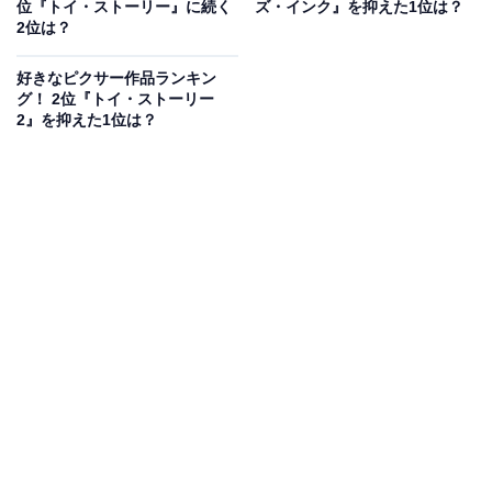
位『トイ・ストーリー』に続く
ズ・インク』を抑えた1位は？
回答者からは、「ふしぎな役で時々歌ったりするし面白
2位は？
い（32歳女性）」「話し方一つで子供が笑ってたので
好きなピクサー作品ランキン
（42歳女性）」「彼女にしかできない素晴らしい演技だ
グ！ 2位『トイ・ストーリー
と記憶しております。特徴のある声に、ドリーのせっか
2』を抑えた1位は？
ちで早口なところ、けれど聞き取りやすくはきはきとし
ゃべるところなど凄いと思います。また、シリアスなシ
ーンになったときの落ち着いた声、心配しているという
気持ちが乗っていて大好きです（26歳女性）」などの声
が寄せられています。