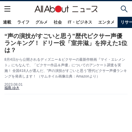
連載
ライフ
グルメ
社会
IT・ビジネス
エンタメ
リサ
“声の演技がすごいと思う”歴代ピクサー声優
ランキング！ ドリー役「室井滋」を抑えた1位
は？
8月4日から公開されるディズニー＆ピクサーの最新作映画『マイ・エレメン
ト』にちなんで、「ピクサー作品＆声優」についてのアンケート調査を実
施！ 全国418人が選んだ、“声の演技がすごいと思う”歴代ピクサー声優ランキ
ングを発表します！ （サムネイル画像出典：Amazonより）
2023.08.01
福島 ゆき