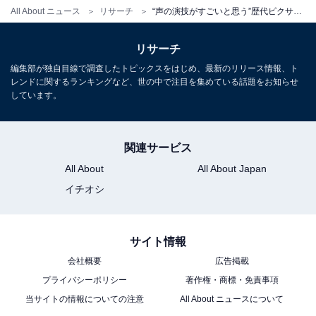
All About ニュース
リサーチ
“声の演技がすごいと思う”歴代ピクサー声優ランキング！ ドリー役「室井滋」を抑えた1位は？
リサーチ
編集部が独自目線で調査したトピックスをはじめ、最新のリリース情報、ト
レンドに関するランキングなど、世の中で注目を集めている話題をお知らせ
しています。
関連サービス
All About
All About Japan
イチオシ
こちらもおすすめ
サイト情報
好きな歴代ピクサー声優ランキング！ バズ・ラ
会社概要
広告掲載
イトイヤー役「所ジョージ」を抑えた1位は？
プライバシーポリシー
著作権・商標・免責事項
当サイトの情報についての注意
All About ニュースについて