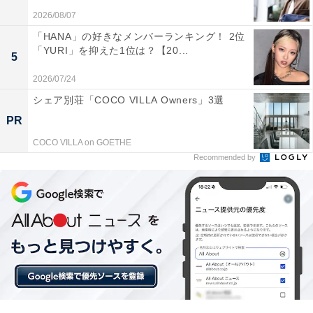
2026/08/07
いて凄いと思った（34歳女性）」「イイ感じに力が抜け
「HANA」の好きなメンバーランキング！ 2位
ててよかった（45歳女性）」「所さんの軽い感じのノリ
「YURI」を抑えた1位は？【20...
5
がたまりません（43歳男性）」「他の人がバズをやって
もこの人の真似になると思うから（36歳女性）」といっ
2026/07/24
たコメントが集まりました。
シェア別荘「COCO VILLA Owners」3選
PR
COCO VILLA on GOETHE
Recommended by