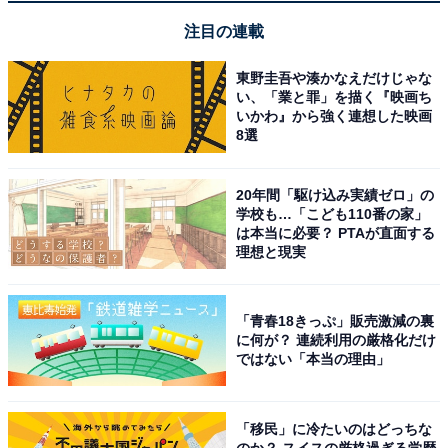
注目の連載
東野圭吾や湊かなえだけじゃな
第1位：唐沢寿明／ウッディ役『トイ・ストーリ
い、「業と罪」を描く『映画ち
ー』シリーズ
いかわ』から強く連想した映画
8選
第1位は、『トイ・ストーリー』シリーズでウッディ役
20年間「駆け込み実績ゼロ」の
を演じた唐沢寿明さん。俳優として幅広い役柄をこなす
学校も…「こども110番の家」
唐沢さんですが、「普段のドラマで見る際の声とは違う
は本当に必要？ PTAが直面する
理想と現実
ような声で、キャラにも違和感なくすごいと思いました
（28歳男性）」などの評価が寄せられました。
「青春18きっぷ」販売激減の裏
ほかにも、「アニメの表情と声の表情が一致しているか
に何が？ 連続利用の厳格化だけ
ではない「本当の理由」
ら（40歳女性）」「喜怒哀楽の表現が上手だと思ったか
ら（42歳女性）」「ウッディに感情移入してしまい、一
喜一憂してしまいます（33歳女性）」「テンションの高
「移民」に冷たいのはどっちな
のか？ スイスの厳格過ぎる学歴