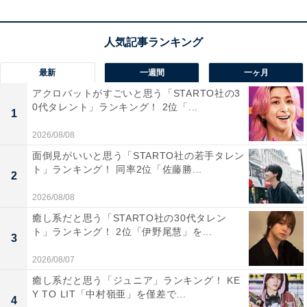
最新
一週間
一ヶ月
アクロバットがすごいと思う「STARTO社の3
0代タレント」ランキング！ 2位「...
第1位：唐沢寿明／ウッディ役『トイ・ストーリ
1
ー』シリーズ
2026/08/08
面倒見がいいと思う「STARTO社の若手タレン
第1位は、『トイ・ストーリー』シリーズでウッディ役
ト」ランキング！ 同率2位「佐藤勝...
2
を演じた、俳優の唐沢寿明さんでした。俳優としても、
2026/08/08
2003～2004年放送のドラマ『白い巨塔』（フジテレビ
癒し系だと思う「STARTO社の30代タレン
系）の財前五郎役、NHK大河ドラマ『利家とまつ』の前
ト」ランキング！ 2位「伊野尾慧」を...
3
田利家役など、幅広い役柄を演じています。声優として
2026/08/07
は『トイ・ストーリー』のウッディ役が初挑戦でした。
癒し系だと思う「ジュニア」ランキング！ KE
Y TO LIT「中村嶺亜」を僅差で...
4
回答者からは、「ウッディは少し気が強く頑固なイメー