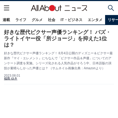
連載
ライフ
グルメ
社会
IT・ビジネス
エンタメ
リサ
好きな歴代ピクサー声優ランキング！ バズ・
ライトイヤー役「所ジョージ」を抑えた1位
は？
好きな歴代ピクサー声優ランキング！ 8月4日公開のディズニー＆ピクサー最
新作『マイ・エレメント』にちなんで「ピクサー作品＆声優」についてのア
ンケート調査を実施。シリーズ化される人気作品がそろう中、日本語版の演
技が素晴らしかった声優とは？ （サムネイル画像出典：Amazonより）
2023.08.01
福島 ゆき