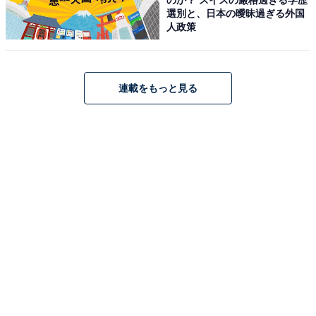
選別と、日本の曖昧過ぎる外国
人政策
こちらもおすすめ
“声の演技がすごいと思う”歴代ピクサー声優ラ
ンキング！ ドリー役「室井滋」を抑えた1位
連載をもっと見る
は？
1
2