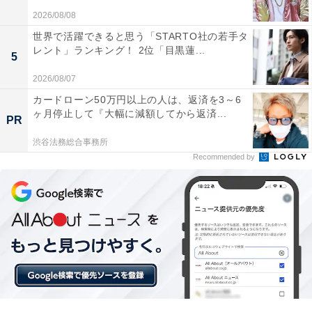
ジがありますが、唐沢さんの声はそのイメージにピッタ
2026/08/08
リだからです（39歳女性）」「カッコよさと、だらしな
世界で活躍できると思う「STARTO社の若手タ
レント」ランキング！ 2位「目黒蓮...
さを上手く表現出来ていると思う（41歳男性）」など、
5
親近感を感じるウッディのキャラクターにぴったりの演
2026/08/07
技だったといった声も。
カードローン50万円以上の人は、返済を3～6
ヶ月停止して『大幅に減額してから返済...
PR
「ウッディの顔に似てるような感じもしたし、声もかっ
渋谷法務総合事務所
こよくてピッタリだった（39歳女性）」など、“顔もウッ
Recommended by
ディに似ている”との声もありました。
＞次のページ：13位までの全ランキング結果を見る
※回答者のコメントは原文ママです
この記事の筆者：福島 ゆき プロフィール