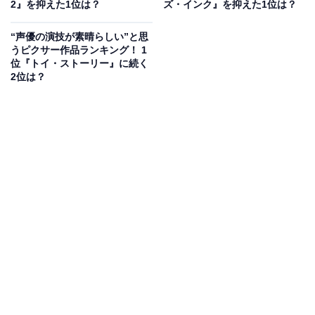
2』を抑えた1位は？
ズ・インク』を抑えた1位は？
回答者からは、「所さんのバズは無機質な感じがぴった
“声優の演技が素晴らしい”と思
うピクサー作品ランキング！ 1
りでした（55歳女性）」「バズの自信満々でプライドが
位『トイ・ストーリー』に続く
高い感じがよく声に表されているから（21歳女性）」
2位は？
「フランクさが好き（23歳男性）」など、テレビで見る
所さんからは想像できないような、ひょうひょうとした
演技で「（さあ行くぞ）、声が頭から離れない（33歳男
性）」とのコメントもありました。