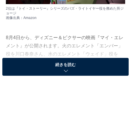
2位は『トイ・ストーリー』シリーズのバズ・ライトイヤー役を務めた所ジ
ョージ
画像出典：
Amazon
8月4日から、ディズニー＆ピクサーの映画『マイ・エレ
メント』が公開されます。火のエレメント「エンバー」
役を川口春奈さん、水のエレメント「ウェイド」役を
Kis-My-Ft2の玉森裕太さんが演じるなど、豪華な日本の
続きを読む
吹き替え声優陣も公開前から話題に。
All About編集部は、6月13日〜7月13日の期間、全国10〜
70代の男女418人を対象に、「ピクサー作品＆声優」に
関する独自アンケート調査を実施しました。今回はその
中から、「好きな歴代ピクサー声優」ランキングを紹介
します。