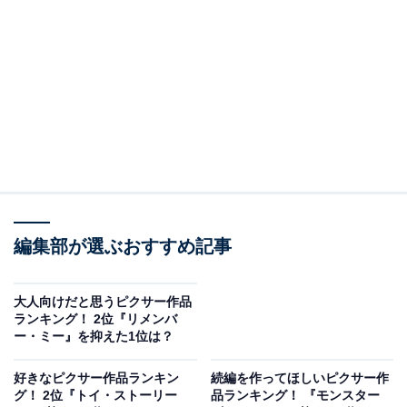
＞13位までの全ランキング結果を見る
第2位：所ジョージ／バズ・ライトイヤー役『ト
イ・ストーリー』シリーズ
第2位は、第4作まで続く『トイ・ストーリー』シリーズ
で、バズ・ライトイヤー役を演じた所ジョージさんでし
た。
編集部が選ぶおすすめ記事
お笑いタレント、シンガーソングライターなど幅広く活
躍しているマルチタレントの所さん。声優としては、バ
大人向けだと思うピクサー作品
ランキング！ 2位『リメンバ
ズ役のほかにも、宮崎駿監督によるスタジオジブリ映画
ー・ミー』を抑えた1位は？
『崖の上のポニョ』のフジモト役、アメリカのホームド
ラマ『アルフ』（NHK）の主人公・アルフ役でも活躍し
好きなピクサー作品ランキン
続編を作ってほしいピクサー作
グ！ 2位『トイ・ストーリー
品ランキング！ 『モンスター
ています。