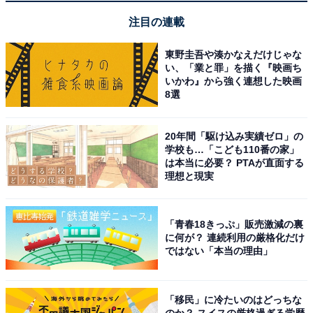
アニメや漫画のレビュー、エンタメトピックスなどを中
注目の連載
心に、オールジャンルで執筆中のライター。時々、店舗
取材などのリポート記事も担当。All AboutおよびAll
東野圭吾や湊かなえだけじゃな
い、「業と罪」を描く『映画ち
About NEWSでのライター歴は5年。
いかわ』から強く連想した映画
8選
20年間「駆け込み実績ゼロ」の
学校も…「こども110番の家」
は本当に必要？ PTAが直面する
理想と現実
「青春18きっぷ」販売激減の裏
に何が？ 連続利用の厳格化だけ
ではない「本当の理由」
「移民」に冷たいのはどっちな
のか？ スイスの厳格過ぎる学歴