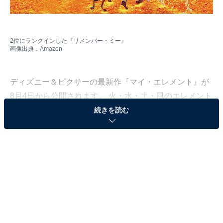
2位にランクインした『リメンバー・ミー』
画像出典：
Amazon
ディズニー＆ピクサーの最新作『マイ・エレメント』が
8月4日から公開されます。 火・水・土・風のエレメント
（元素）たちが共に暮らす世界で、火のエレメントと水
続きを読む
のエレメントという正反対な2人の出会いと冒険を描い
た物語に期待が寄せられています。
All About編集部は、6月13日〜7月13日の期間、全国10〜
70代の男女418人を対象に、「ピクサー作品＆声優」に
関する独自アンケート調査を実施しました。今回はその
中から、“大人向け”だと思うピクサー作品ランキングを
紹介します。