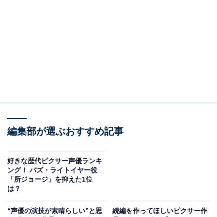
＞17位までの全ランキング結果を見る
第2位：『リメンバー・ミー』
第2位は、『リメンバー・ミー』。ミュージシャンを夢
見る少年のミゲルが“死者の国”に迷い込み、家族の秘密
を探る冒険ファンタジー。メキシコの伝統的なお祭り
編集部が選ぶおすすめ記事
「死者の日」を題材にした、美しくカラフルな街並みも
目を引きます。
好きな歴代ピクサー声優ランキ
ング！ バズ・ライトイヤー役
回答者からは、「子ども向けに作られている中の真意が
「所ジョージ」を抑えた1位
は？
大人になった人に伝わると思う（24歳女性）」「先祖と
か、死後の世界とか大人になって考えることが増えるテ
“声優の演技が素晴らしい”と思
続編を作ってほしいピクサー作
ーマだから（53歳女性）」「家族の大切さを見直す機会