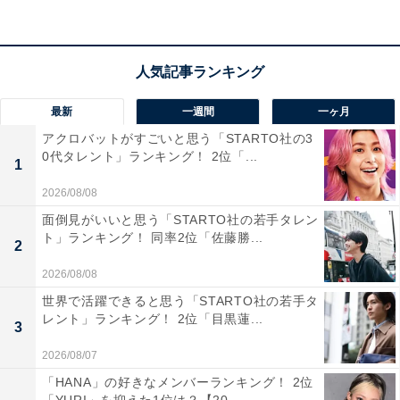
第1位：『カールじいさんの空飛ぶ家』
第1位は、『カールじいさんの空飛ぶ家』でした。主人
最新
一週間
一ヶ月
公は、妻に先立たれ、1人で暮らす78歳の“カールじいさ
アクロバットがすごいと思う「STARTO社の3
ん”。思い出の詰まった自宅に無数の風船を結びつけ、妻
0代タレント」ランキング！ 2位「...
1
との約束を果たすため、南米の“パラダイスの滝”へ旅立
2026/08/08
ちます。空飛ぶ家に偶然居合わせた少年・ラッセル、南
面倒見がいいと思う「STARTO社の若手タレン
米で出会う犬・ダグとの冒険物語です。
ト」ランキング！ 同率2位「佐藤勝...
2
2026/08/08
回答者からは、「伴侶を亡くした切なさもあり泣けるの
世界で活躍できると思う「STARTO社の若手タ
で（52歳女性）」「人生を感じる作品です。誰でも老い
レント」ランキング！ 2位「目黒蓮...
3
ていくことはさみしいですが、夢もあるストーリーでも
あります（54歳女性）」「1人でどのように生きていく
2026/08/07
かを考えさせられる映画だと思うから。今後、カールじ
「HANA」の好きなメンバーランキング！ 2位