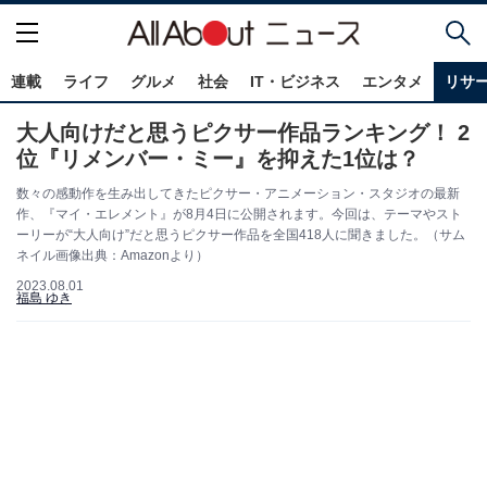
連載
ライフ
グルメ
社会
IT・ビジネス
エンタメ
リサ
大人向けだと思うピクサー作品ランキング！ 2
位『リメンバー・ミー』を抑えた1位は？
数々の感動作を生み出してきたピクサー・アニメーション・スタジオの最新
作、『マイ・エレメント』が8月4日に公開されます。今回は、テーマやスト
ーリーが“大人向け”だと思うピクサー作品を全国418人に聞きました。（サム
ネイル画像出典：Amazonより）
2023.08.01
福島 ゆき