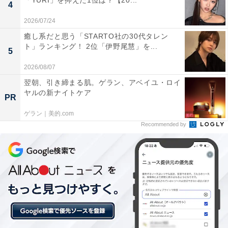
「YURI」を抑えた1位は？【20...
いさんのような高齢者が増えてくるから大人が見るとハ
4
マると思う（30歳女性）」など、現実に近い内容と冒頭
2026/07/24
からの哀愁漂うシーンに「老後を考えた（41歳女性）」
癒し系だと思う「STARTO社の30代タレン
との声もありました。
ト」ランキング！ 2位「伊野尾慧」を...
5
2026/08/07
翌朝、引き締まる肌。ゲラン、アベイユ・ロイ
＞次のページ：17位までの全ランキング結果を見る
ヤルの新ナイトケア
PR
ゲラン｜美的.com
※回答者のコメントは原文ママです
Recommended by
この記事の筆者：福島 ゆき プロフィール
アニメや漫画のレビュー、エンタメトピックスなどを中
心に、オールジャンルで執筆中のライター。時々、店舗
取材などのリポート記事も担当。All AboutおよびAll
About NEWSでのライター歴は5年。