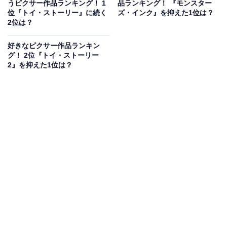
うピクサー作品ランキング！ 1
品ランキング！ 『モンスター
位『トイ・ストーリー』に続く
ズ・インク』を抑えた1位は？
になったから（47歳女性）」など、本作が“家族に会いた
2位は？
くなる”映画として話題になったように、大人になってか
ら改めて感銘を受けるシーンが多いといった声もありま
好きなピクサー作品ランキン
グ！ 2位『トイ・ストーリー
した。
2』を抑えた1位は？