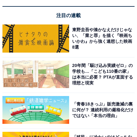
注目の連載
東野圭吾や湊かなえだけじゃな
い、「業と罪」を描く『映画ち
いかわ』から強く連想した映画
8選
20年間「駆け込み実績ゼロ」の
学校も…「こども110番の家」
は本当に必要？ PTAが直面する
理想と現実
「青春18きっぷ」販売激減の裏
こちらもおすすめ
に何が？ 連続利用の厳格化だけ
ではない「本当の理由」
“声の演技がすごいと思う”歴代ピクサー声優ラ
ンキング！ ドリー役「室井滋」を抑えた1位
は？
「移民」に冷たいのはどっちな