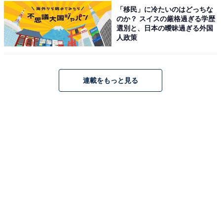
「移民」に冷たいのはどっちな
音楽の知識が豊富なだけに、今後『NHK紅白歌合戦』の
のか？ スイスの厳格過ぎる学歴
司会も期待されているアナウンサーの1人です。
選別と、日本の曖昧過ぎる外国
人政策
＞次ページ：意外にバラエティ能力も高い、赤木野々花
アナウンサー
連載をもっと見る