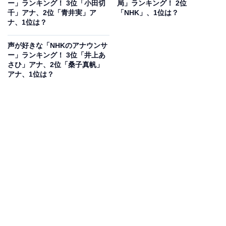
ー」ランキング！ 3位「小田切
局」ランキング！ 2位
人気を集めています。
千」アナ、2位「青井実」ア
「NHK」、1位は？
ナ、1位は？
声が好きな「NHKのアナウンサ
ー」ランキング！ 3位「井上あ
さひ」アナ、2位「桑子真帆」
アナ、1位は？
『NHKニュース7』で復帰した和久田麻由子アナウンサー※画像中央（画像
出典：
NHK『NHKニュース7』公式Webサイト
）
そんな和久田さんは、2022年夏に第1子を出産。育休期
間を経て2023年4月から『NHKニュース7』で復帰した
ことが大きな話題となりました。変わらぬ人気を誇る和
久田さんですが、現在は子育てもあり仕事は若干セーブ
中。そこで、次なるエースアナウンサーは誰になるのか
注目が集まっています。