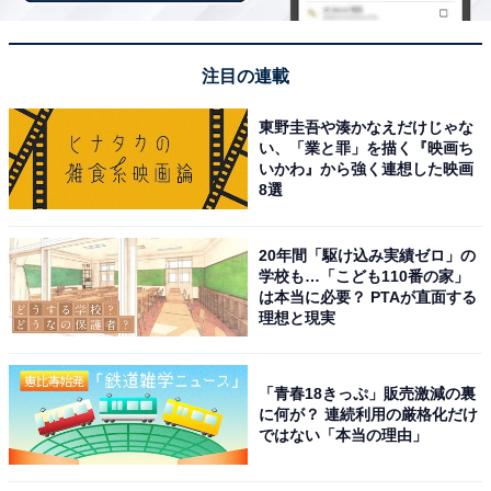
『ニュースウオッチ9』に出演中の林田理沙アナウンサー※画像中央（画像
出典：
NHK『ニュースウオッチ9』公式Webサイト
）
注目の連載
林田さんはNHKの女性アナウンサーとしては異色の経歴
の持ち主で、東京芸術大学の音楽学部楽理科を卒業して
東野圭吾や湊かなえだけじゃな
NHKに入局。絶対音感があるといわれ、ピアノをはじめ
い、「業と罪」を描く『映画ち
いかわ』から強く連想した映画
とする楽器の腕前も相当なものです。
8選
20年間「駆け込み実績ゼロ」の
これまでもクラシック関連の番組の司会や進行を担当し
学校も…「こども110番の家」
ていますが、注目すべきは『星野源のおんがくこうろ
は本当に必要？ PTAが直面する
理想と現実
ん』（NHK Eテレ）への出演。ミュージシャンで俳優の
星野源さんが司会を務める音楽教養番組で、ディープで
マニアックな音楽も紹介することで人気です。林田さん
「青春18きっぷ」販売激減の裏
も多彩な音楽の知識を披露し、ファンを拡大させるキッ
に何が？ 連続利用の厳格化だけ
ではない「本当の理由」
カケにもなりました。