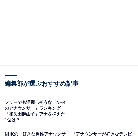
すべき女性アナウンサーを紹介していきます。
＞参考：NHKの「好きな女性アナウンサー」ランキン
グ！ 3位「桑子真帆」アナ、2位「鈴木奈穂子」アナ、1
位は？
男女問わず人気を集める人気の和久田麻由子アナ
ウンサー
編集部が選ぶおすすめ記事
NHKで2023年現在、エースアナウンサーとして人気なの
が和久田麻由子さんです。和久田さんは2011年にNHKへ
フリーでも活躍しそうな「NHK
のアナウンサー」ランキング！
入局すると、これまで『NHK紅白歌合戦』で2度も司会
「和久田麻由子」アナを抑えた
を務め、さらに『NHKニュースおはよう日本』『ニュー
1位は？
スウオッチ9』でメインキャスターを担当。東京大学経
NHKの「好きな男性アナウンサ
「アナウンサーが好きなテレビ
済学部を卒業した経歴と、可憐なルックスで男女問わず