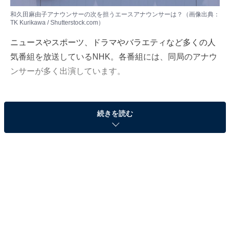
和久田麻由子アナウンサーの次を担うエースアナウンサーは？（画像出典：
TK Kurikawa / Shutterstock.com）
ニュースやスポーツ、ドラマやバラエティなど多くの人
気番組を放送しているNHK。各番組には、同局のアナウ
ンサーが多く出演しています。
NHKは全国各地に放送局があり、さまざまなアナウンサ
続きを読む
ーが在籍。中でも「東京アナウンス」室に所属している
女性アナウンサーは全国放送の番組を中心に活躍してい
ることもありファンが多く、独立後も有働由美子さんや
神田愛花さんのように活躍しているフリーアナウンサー
も存在します。
この記事では元テレビ局スタッフの筆者が、NHKの注目