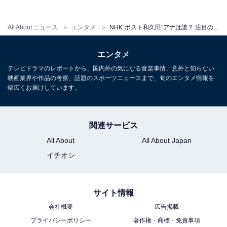
All About ニュース
エンタメ
NHK“ポスト和久田”アナは誰？ 注目の女性アナウンサーを元テレビ局スタッフが解説
エンタメ
こちらもおすすめ
テレビドラマのレポートから、国内外の気になる音楽事情、意外と知らない
NHKの「好きな女性アナウンサー」ランキン
映画業界や作品の考察、話題のスポーツニュースまで、旬のエンタメ情報を
グ！ 3位「桑子真帆」アナ、2位「鈴木奈穂子」
幅広くお届けしています。
アナ、1位は？
関連サービス
All About
All About Japan
イチオシ
1
2
サイト情報
会社概要
広告掲載
プライバシーポリシー
著作権・商標・免責事項