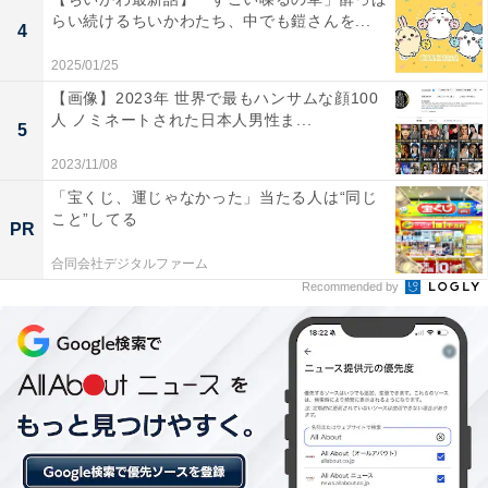
まず紹介したいのが、林田理沙さんです。林田さんは
らい続けるちいかわたち、中でも鎧さんを...
4
2014年にNHKへ入局したアナウンサーで、人気番組『ブ
ラタモリ』で5代目アシスタントを担当。品がありおし
2025/01/25
とやかな印象で、進行能力も安定していて番組に出演す
【画像】2023年 世界で最もハンサムな顔100
人 ノミネートされた日本人男性ま...
るタモリさんとの相性も抜群でした。
5
2023/11/08
「宝くじ、運じゃなかった」当たる人は“同じ
その後も活躍は続き、『NHKニュース7』『ニュースウ
こと”してる
PR
オッチ9』など、NHKの人気女性アナウンサーの登竜門
的な番組でキャスターを担当。さらに音楽番組でも大活
合同会社デジタルファーム
Recommended by
躍します。