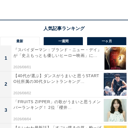
最新
一週間
一ヶ月
『スパイダーマン：ブランド・ニュー・デイ』
が「史上もっとも優しいヒーロー映画」に...
1
2026/08/01
【40代が選ぶ】ダンスがうまいと思うSTART
O社所属の30代タレントランキング...
2
2026/08/02
「FRUITS ZIPPER」の歌がうまいと思うメン
ニュースから音楽まで、『ブラタモリ』でブレー
バーランキング！ 2位「櫻井...
3
クした林田理沙アナウンサー
2026/08/04
【ちいかわ最新話】「すごい喋るの草」酔っぱ