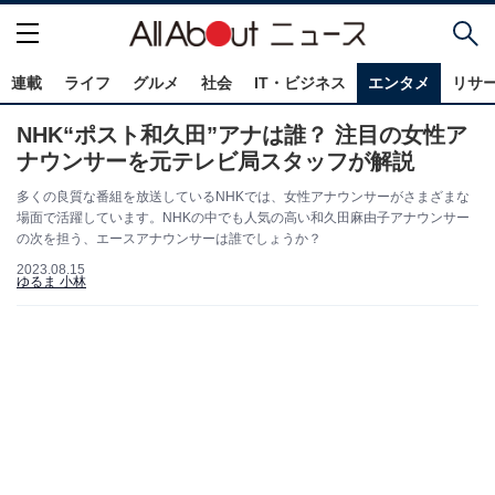
連載
ライフ
グルメ
社会
IT・ビジネス
エンタメ
リサ
NHK“ポスト和久田”アナは誰？ 注目の女性ア
ナウンサーを元テレビ局スタッフが解説
多くの良質な番組を放送しているNHKでは、女性アナウンサーがさまざまな
場面で活躍しています。NHKの中でも人気の高い和久田麻由子アナウンサー
の次を担う、エースアナウンサーは誰でしょうか？
2023.08.15
ゆるま 小林