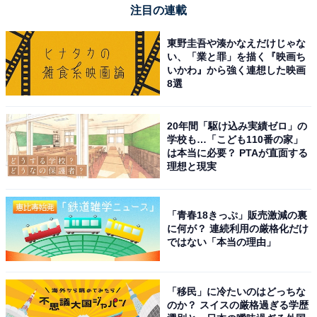
注目の連載
東野圭吾や湊かなえだけじゃな
い、「業と罪」を描く『映画ち
いかわ』から強く連想した映画
8選
20年間「駆け込み実績ゼロ」の
学校も…「こども110番の家」
は本当に必要？ PTAが直面する
理想と現実
「青春18きっぷ」販売激減の裏
に何が？ 連続利用の厳格化だけ
ではない「本当の理由」
「移民」に冷たいのはどっちな
のか？ スイスの厳格過ぎる学歴