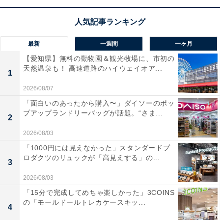
最新
一週間
一ヶ月
【愛知県】無料の動物園＆観光牧場に、市初の
天然温泉も！ 高速道路のハイウェイオア...
1
2026/08/07
「面白いのあったから購入〜」ダイソーのポッ
プアップランドリーバッグが話題。“さま...
2
2026/08/03
「1000円には見えなかった」スタンダードプ
ロダクツのリュックが「高見えする」の...
3
2026/08/03
「15分で完成してめちゃ楽しかった」3COINS
の「モールドールトレカケースキッ...
4