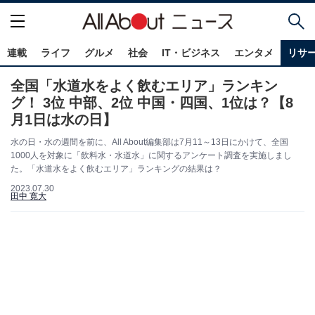
連載
ライフ
グルメ
社会
IT・ビジネス
エンタメ
リサ
全国「水道水をよく飲むエリア」ランキン
グ！ 3位 中部、2位 中国・四国、1位は？【8
月1日は水の日】
水の日・水の週間を前に、All About編集部は7月11～13日にかけて、全国
1000人を対象に「飲料水・水道水」に関するアンケート調査を実施しまし
た。「水道水をよく飲むエリア」ランキングの結果は？
2023.07.30
田中 寛大