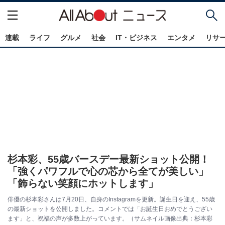
連載
ライフ
グルメ
社会
IT・ビジネス
エンタメ
リサ
杉本彩、55歳バースデー最新ショット公開！
「強くパワフルで心の芯から全てが美しい」
「飾らない笑顔にホットします」
俳優の杉本彩さんは7月20日、自身のInstagramを更新。誕生日を迎え、55歳
の最新ショットを公開しました。コメントでは「お誕生日おめでとうござい
ます」と、祝福の声が多数上がっています。（サムネイル画像出典：杉本彩