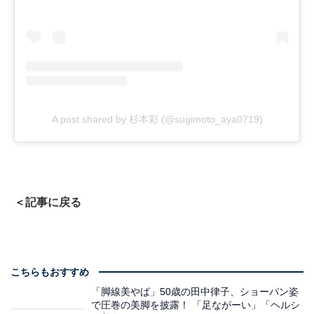
A post shared by 杉本彩 (@sugimoto_aya0719)
＜記事に戻る
こちらもおすすめ
「脚線美やば」50歳の田中律子、ショーパン姿
で圧巻の美脚を披露！ 「足ながーい」「ヘルシ