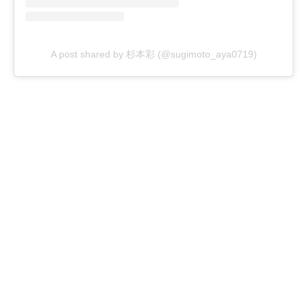
A post shared by 杉本彩 (@sugimoto_aya0719)