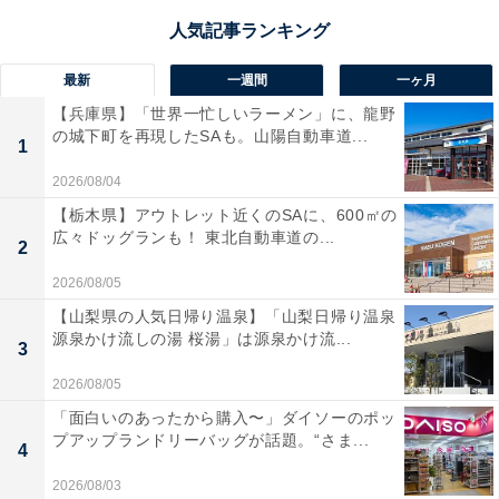
最新
一週間
一ヶ月
【兵庫県】「世界一忙しいラーメン」に、龍野
の城下町を再現したSAも。山陽自動車道...
1
2026/08/04
【栃木県】アウトレット近くのSAに、600㎡の
広々ドッグランも！ 東北自動車道の...
2
2026/08/05
【山梨県の人気日帰り温泉】「山梨日帰り温泉
源泉かけ流しの湯 桜湯」は源泉かけ流...
3
2026/08/05
「面白いのあったから購入〜」ダイソーのポッ
プアップランドリーバッグが話題。“さま...
4
2026/08/03