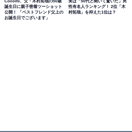
Cocomi、父・木村拓哉の50歳
実は「50代と聞いて驚いた」男
誕生日に親子密着ツーショット
性有名人ランキング！ 2位「木
公開！ 「ベストフレンド父上の
村拓哉」を抑えた1位は？
お誕生日でございます」