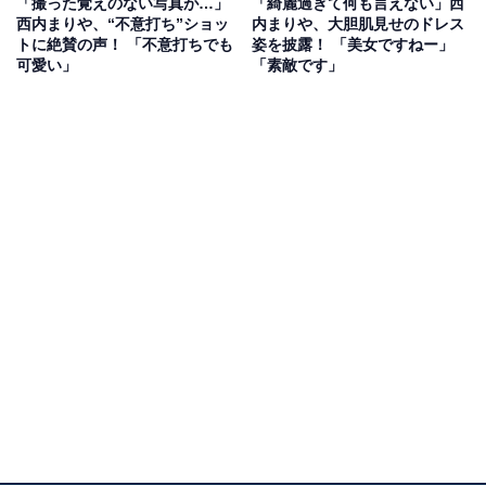
「撮った覚えのない写真が…」
「綺麗過ぎて何も言えない」西
西内まりや、“不意打ち”ショッ
内まりや、大胆肌見せのドレス
トに絶賛の声！ 「不意打ちでも
姿を披露！ 「美女ですねー」
可愛い」
「素敵です」