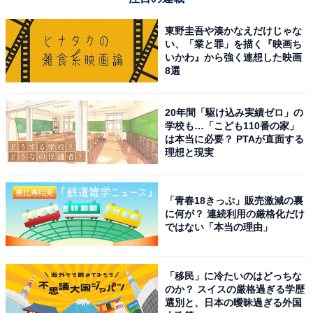
東野圭吾や湊かなえだけじゃな
い、「業と罪」を描く『映画ち
いかわ』から強く連想した映画
8選
20年間「駆け込み実績ゼロ」の
学校も…「こども110番の家」
は本当に必要？ PTAが直面する
理想と現実
「青春18きっぷ」販売激減の裏
に何が？ 連続利用の厳格化だけ
ではない「本当の理由」
「移民」に冷たいのはどっちな
のか？ スイスの厳格過ぎる学歴
選別と、日本の曖昧過ぎる外国