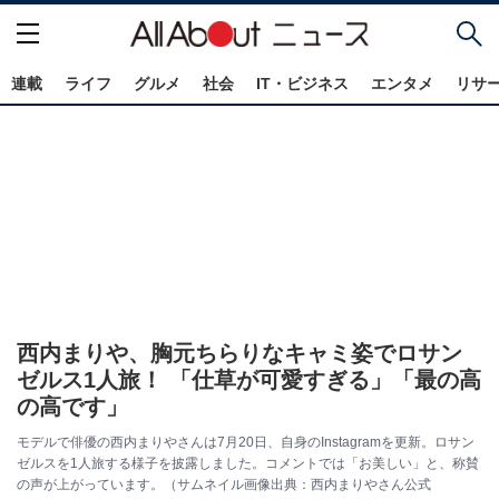
連載
ライフ
グルメ
社会
IT・ビジネス
エンタメ
リサ
西内まりや、胸元ちらりなキャミ姿でロサン
ゼルス1人旅！ 「仕草が可愛すぎる」「最の高
の高です」
モデルで俳優の西内まりやさんは7月20日、自身のInstagramを更新。ロサン
ゼルスを1人旅する様子を披露しました。コメントでは「お美しい」と、称賛
の声が上がっています。（サムネイル画像出典：西内まりやさん公式