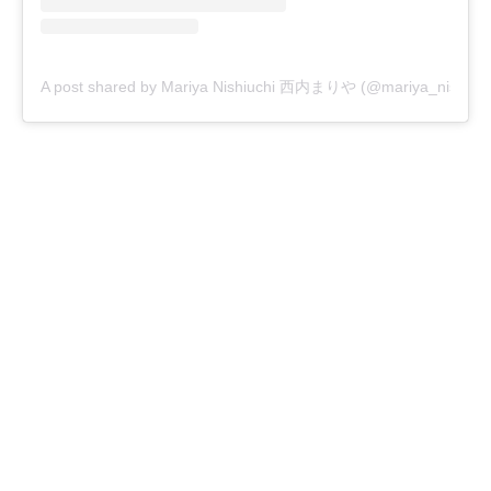
A post shared by Mariya Nishiuchi 西内まりや (@mariya_nishiuchi_