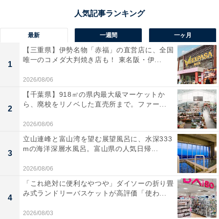
最新
一週間
一ヶ月
【三重県】伊勢名物「赤福」の直営店に、全国
唯一のコメダ大判焼き店も！ 東名阪・伊...
1
2026/08/06
【千葉県】918㎡の県内最大級マーケットか
ら、廃校をリノベした直売所まで。ファー...
2
2026/08/06
立山連峰と富山湾を望む展望風呂に、水深333
mの海洋深層水風呂。富山県の人気日帰...
3
2026/08/06
「これ絶対に便利なやつや」ダイソーの折り畳
み式ランドリーバスケットが高評価「使わ...
4
2026/08/03