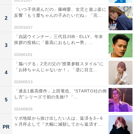
2025/11/27
「いつ子供産んだの」篠崎愛、女児と遊ぶ姿に
反響「もう愛ちゃんの子みたいだね」「完...
2
2025/10/17
「自認ウインナー」三代目JSB・ELLY、年末
挨拶の投稿に「最高におもしれー男」...
3
2026/01/01
「脳バグる」2児の父の“授業参観スタイル”に
「お姉ちゃんじゃないか！」「逆に目立...
4
2026/05/13
「過去1最高傑作」上田竜也、“STARTO社の倒
し方”シリーズで初の失敗!? 「...
5
2024/08/26
リボ地獄から抜け出したい人は、返済を3～6
ヶ月停止して『大幅に減額してから返済す...
PR