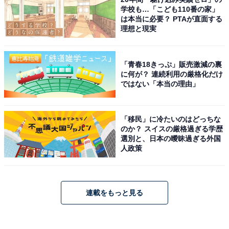
学校も…「こども110番の家」
は本当に必要？ PTAが直面する
理想と現実
「青春18きっぷ」販売激減の裏
に何が？ 連続利用の厳格化だけ
ではない「本当の理由」
「移民」に冷たいのはどっちな
のか？ スイスの厳格過ぎる学歴
選別と、日本の曖昧過ぎる外国
人政策
連載をもっと見る