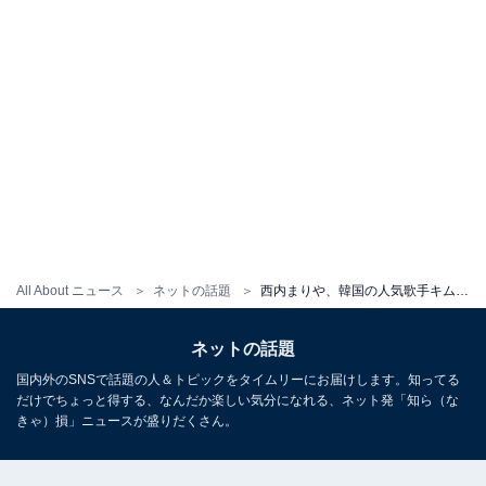
All About ニュース
ネットの話題
西内まりや、韓国の人気歌手キム・ヒョナとの美女ツーショット！ 「この2人は激アツ」「ワルそうな顔w」
ネットの話題
国内外のSNSで話題の人＆トピックをタイムリーにお届けします。知ってる
だけでちょっと得する、なんだか楽しい気分になれる、ネット発「知ら（な
きゃ）損」ニュースが盛りだくさん。