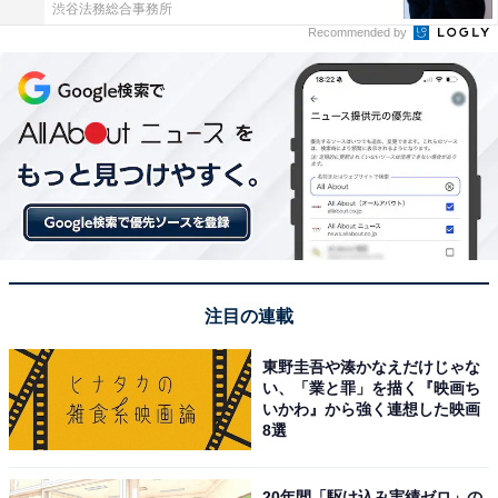
渋谷法務総合事務所
Recommended by
注目の連載
東野圭吾や湊かなえだけじゃな
い、「業と罪」を描く『映画ち
いかわ』から強く連想した映画
8選
20年間「駆け込み実績ゼロ」の