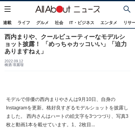
連載
ライフ
グルメ
社会
IT・ビジネス
エンタメ
リサ
西内まりや、クールビューティーなモデルシ
ョット披露！ 「めっちゃカッコいい」「迫力
ありますねぇ」
2022.09.12
橋酒 瑛麗瑠
モデルで俳優の西内まりやさんは9月10日、自身の
Instagramを更新。格好良すぎるモデルショットを披露し
ました。 西内さんはハートの絵文字を3つつづり、写真3
枚と動画1本を載せています。1、2枚目...