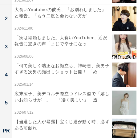
2025/02/07
大食いYoutuberの彼氏、『お別れしました』
と報告。「もう二度と会わない方が...
2
2024/11/06
「実は結婚しました」大食いYouTuber、近況
報告に驚きの声「まじで幸せになっ...
3
2026/08/06
「何て美しく端正なお顔立ち」神崎恵、美男子
すぎる次男の顔出しショット公開！ 「め...
4
2025/01/14
広末涼子、美デコルテ際立つドレス姿で「嬉し
いお知らせが…」！ 「凄く美しい」「透...
5
2024/07/12
【当選した人が暴露】宝くじ運が動く時、必ず
ある前触れ
PR