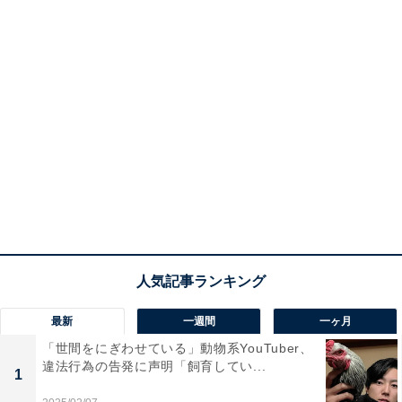
最新
一週間
一ヶ月
「世間をにぎわせている」動物系YouTuber、
違法行為の告発に声明「飼育してい...
1