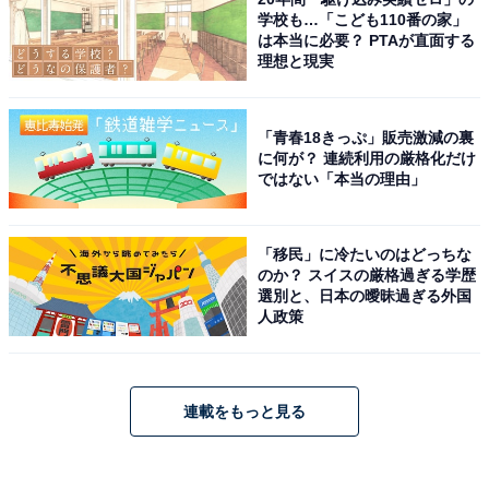
学校も…「こども110番の家」
は本当に必要？ PTAが直面する
理想と現実
「青春18きっぷ」販売激減の裏
に何が？ 連続利用の厳格化だけ
ではない「本当の理由」
「移民」に冷たいのはどっちな
のか？ スイスの厳格過ぎる学歴
選別と、日本の曖昧過ぎる外国
人政策
連載をもっと見る