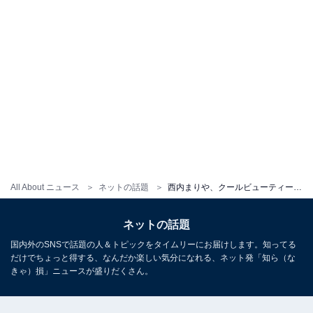
All About ニュース
ネットの話題
西内まりや、クールビューティーなモデルショット披露！ 「めっちゃカッコいい」「迫力ありますねぇ」
ネットの話題
国内外のSNSで話題の人＆トピックをタイムリーにお届けします。知ってる
だけでちょっと得する、なんだか楽しい気分になれる、ネット発「知ら（な
きゃ）損」ニュースが盛りだくさん。