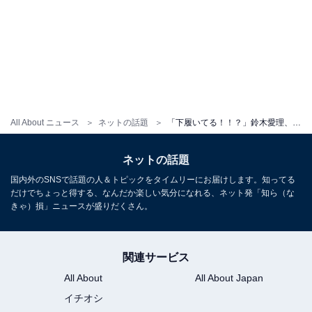
All About ニュース
ネットの話題
「下履いてる！！？」鈴木愛理、大胆露出のオフショットに「太もも最高」「って言うかセクシーすぎ」の声
ネットの話題
国内外のSNSで話題の人＆トピックをタイムリーにお届けします。知ってる
だけでちょっと得する、なんだか楽しい気分になれる、ネット発「知ら（な
きゃ）損」ニュースが盛りだくさん。
関連サービス
All About
All About Japan
イチオシ