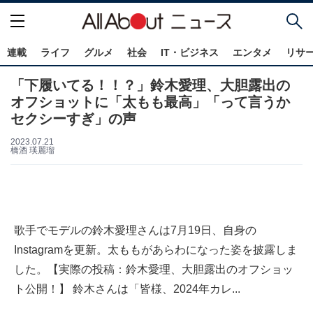
連載
ライフ
グルメ
社会
IT・ビジネス
エンタメ
リサ
「下履いてる！！？」鈴木愛理、大胆露出の
オフショットに「太もも最高」「って言うか
セクシーすぎ」の声
2023.07.21
橋酒 瑛麗瑠
歌手でモデルの鈴木愛理さんは7月19日、自身の
Instagramを更新。太ももがあらわになった姿を披露しま
した。【実際の投稿：鈴木愛理、大胆露出のオフショッ
ト公開！】 鈴木さんは「皆様、2024年カレ...