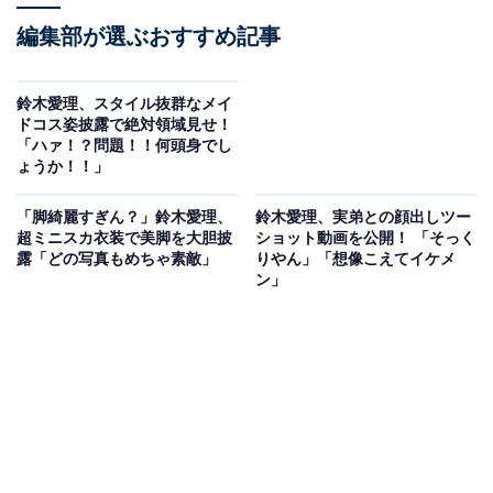
編集部が選ぶおすすめ記事
鈴木愛理、スタイル抜群なメイ
ドコス姿披露で絶対領域見せ！
「ハァ！？問題！！何頭身でし
ょうか！！」
「脚綺麗すぎん？」鈴木愛理、
鈴木愛理、実弟との顔出しツー
超ミニスカ衣装で美脚を大胆披
ショット動画を公開！ 「そっく
露「どの写真もめちゃ素敵」
りやん」「想像こえてイケメ
ン」