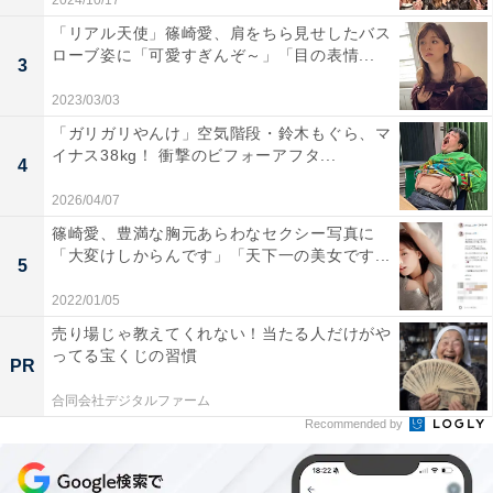
2024/10/17
「リアル天使」篠崎愛、肩をちら見せしたバス
ローブ姿に「可愛すぎんぞ～」「目の表情...
3
2023/03/03
「ガリガリやんけ」空気階段・鈴木もぐら、マ
イナス38kg！ 衝撃のビフォーアフタ...
4
2026/04/07
篠崎愛、豊満な胸元あらわなセクシー写真に
「大変けしからんです」「天下一の美女です...
5
2022/01/05
売り場じゃ教えてくれない！当たる人だけがや
ってる宝くじの習慣
PR
合同会社デジタルファーム
Recommended by