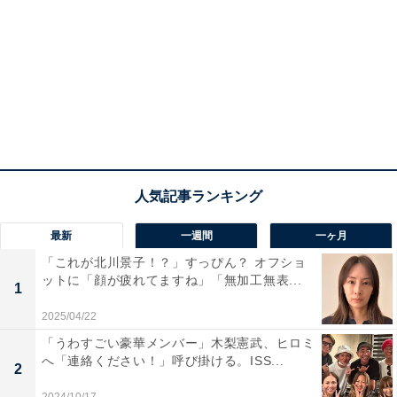
最新
一週間
一ヶ月
「これが北川景子！？」すっぴん？ オフショ
ットに「顔が疲れてますね」「無加工無表...
1
2025/04/22
「うわすごい豪華メンバー」木梨憲武、ヒロミ
へ「連絡ください！」呼び掛ける。ISS...
2