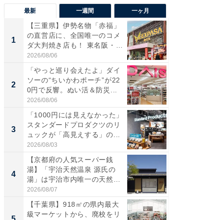
最新
一週間
一ヶ月
【三重県】伊勢名物「赤福」
【兵庫
の直営店に、全国唯一のコメ
ーメン
1
1
ダ大判焼き店も！ 東名阪・
再現した
伊...
道...
2026/08/06
2026/08/0
「やっと巡り会えたよ」ダイ
【三重
ソーの“ちいかわポーチ”が22
の直営
2
2
0円で反響。ぬい活＆防災...
ダ大判焼
伊...
2026/08/06
2026/08/0
「1000円には見えなかった」
【千葉県
スタンダードプロダクツのリ
級マー
3
3
ュックが「高見えする」の...
ノベし
ー...
2026/08/03
2026/08/0
【京都府の人気スーパー銭
立山連
湯】「宇治天然温泉 源氏の
風呂に、
4
4
湯」は宇治市内唯一の天然温
層水風
泉と...
帰...
2026/08/07
2026/08/0
【千葉県】918㎡の県内最大
「これ
級マーケットから、廃校をリ
ダイソ
5
5