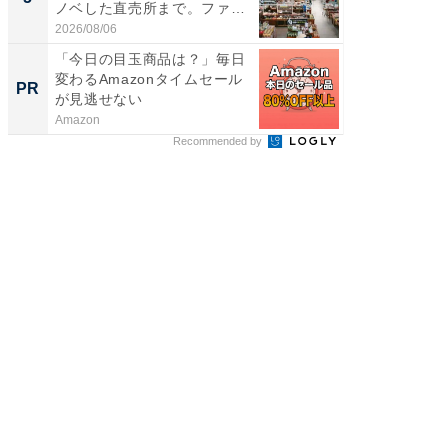
ノベした直売所まで。ファ
リーバ
ー...
わ...
2026/08/06
2026/08/0
「今日の目玉商品は？」毎日
FINCH
変わるAmazonタイムセール
クセッ
PR
PR
が見逃せない
Amazon
FINCHI o
Recommended by