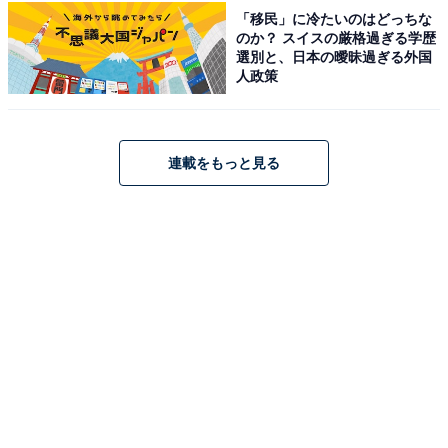
が多数寄せられました。
「移民」に冷たいのはどっちな
のか？ スイスの厳格過ぎる学歴
選別と、日本の曖昧過ぎる外国
人政策
＞次のページ：8位までの全ランキング結果を見る
連載をもっと見る
※回答者のコメントは原文ママです
この記事の筆者：福島 ゆき プロフィール
アニメや漫画のレビュー、エンタメトピックスなどを中
心に、オールジャンルで執筆中のライター。時々、店舗
取材などのリポート記事も担当。All AboutおよびAll
About NEWSでのライター歴は5年。