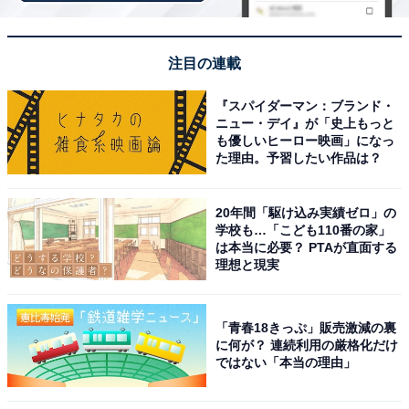
A post shared by 平野紫耀/Sho Hirano (@sho_h_desyo)
注目の連載
同率1位は、元King & Princeの平野紫耀さん。2018年放
『スパイダーマン：ブランド・
送のドラマ『花のち晴れ〜花男 Next Season〜』（TBS
ニュー・デイ』が「史上もっと
系）では、学園のリーダー的存在の神楽木晴を演じ、話
も優しいヒーロー映画」になっ
た理由。予習したい作品は？
題を集めました。
20年間「駆け込み実績ゼロ」の
滝沢秀明さんが設立した芸能事務所「TOBE」への合流
学校も…「こども110番の家」
が発表されたばかりの平野さん。ジャニーズ事務所退所
は本当に必要？ PTAが直面する
理想と現実
後、今までにない活躍が注目されています。
回答者からは、「学ラン姿がみたい（46歳女性）」「不
「青春18きっぷ」販売激減の裏
良の役が絶対に合うと思うから（23歳女性）」「喧嘩強
に何が？ 連続利用の厳格化だけ
ではない「本当の理由」
そうだし、なんか迫力がありそう！（25歳女性）」な
ど、学ラン姿や不良役の演技が見たいといった期待の声