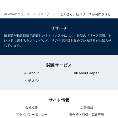
All About ニュース
リサーチ
『ごくせん』新シリーズが制作されるとしたら出演してほしい俳優ランキング！ 高橋文哉と並ぶ1位は？
リサーチ
編集部が独自目線で調査したトピックスをはじめ、最新のリリース情報、ト
レンドに関するランキングなど、世の中で注目を集めている話題をお知らせ
しています。
関連サービス
All About
All About Japan
イチオシ
こちらもおすすめ
サイト情報
『ごくせん』シリーズ歴代の生徒役で好きな俳
会社概要
広告掲載
優ランキング！ 小栗旬を抑えた1位は？
プライバシーポリシー
著作権・商標・免責事項