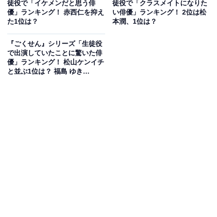
徒役で「イケメンだと思う俳
徒役で「クラスメイトになりた
優」ランキング！ 赤西仁を抑え
い俳優」ランキング！ 2位は松
2019年放送の『仮面ライダーゼロワン』（テレビ朝日
た1位は？
本潤、1位は？
系）で主人公の飛電或人を演じたことなどでブレーク
『ごくせん』シリーズ「生徒役
し、注目を集め続ける俳優の高橋文哉さん。2023年7月7
で出演していたことに驚いた俳
日から公開の映画『交換ウソ日記』では主演を務め、フ
優」ランキング！ 松山ケンイチ
ァン層の拡大にも期待が寄せられています。
と並ぶ1位は？ 福島 ゆき
2023.07.14
回答者からは「見た目が甘いし演技も上手いので、不良
役も見てみたいです（39歳女性）」「ヤンキーとしてて
っぺんをとる姿を見てみたいから（27歳女性）」「可愛
らしい顔立ちなので悪い生徒役をすればギャップにより
一層ファンが増えると思います（31歳女性）」「やんち
ゃな役が見てみたいから（36歳女性）」など、高橋さん
のやんちゃな演技を見てみたい、といったコメントが寄
せられました。