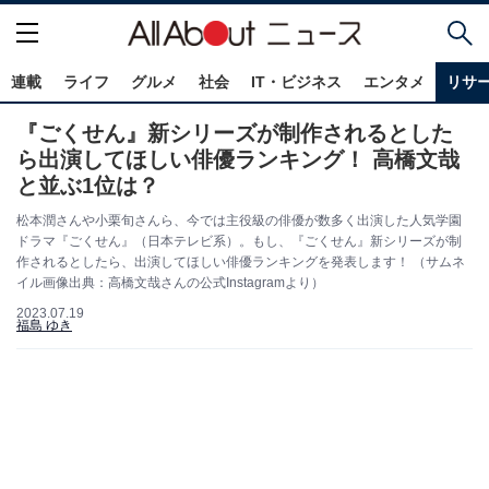
連載
ライフ
グルメ
社会
IT・ビジネス
エンタメ
リサ
『ごくせん』新シリーズが制作されるとした
ら出演してほしい俳優ランキング！ 高橋文哉
と並ぶ1位は？
松本潤さんや小栗旬さんら、今では主役級の俳優が数多く出演した人気学園
ドラマ『ごくせん』（日本テレビ系）。もし、『ごくせん』新シリーズが制
作されるとしたら、出演してほしい俳優ランキングを発表します！ （サムネ
イル画像出典：高橋文哉さんの公式Instagramより）
2023.07.19
福島 ゆき