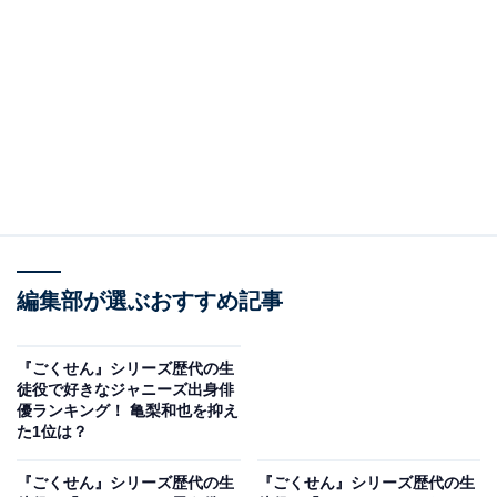
View this post on Instagram
編集部が選ぶおすすめ記事
『ごくせん』シリーズ歴代の生
徒役で好きなジャニーズ出身俳
優ランキング！ 亀梨和也を抑え
た1位は？
A post shared by 高橋文哉 (@fumiya_0_3_1_2)
『ごくせん』シリーズ歴代の生
『ごくせん』シリーズ歴代の生