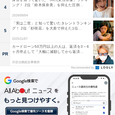
ング！ 2位「鈴木保奈美」を抑えた圧倒...
4
2026/08/04
「実は二世」と知って驚いたタレントランキン
グ！ 2位「杉咲花」を大差で抑えた1位...
5
2025/11/07
カードローン50万円以上の人は、返済を3～6
ヶ月停止して『大幅に減額してから返済...
PR
View this post on Instagram
渋谷法務総合事務所
Recommended by