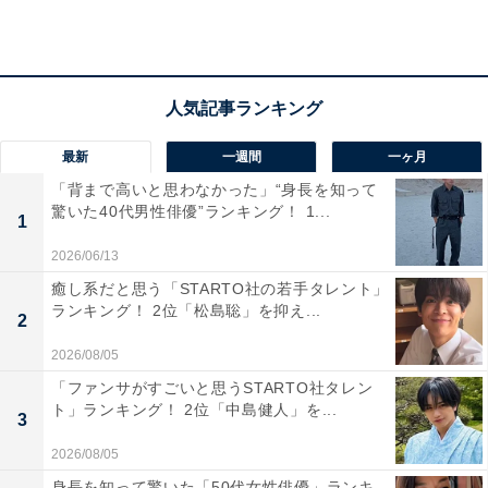
最新
一週間
一ヶ月
「背まで高いと思わなかった」“身長を知って
驚いた40代男性俳優”ランキング！ 1...
1
2026/06/13
癒し系だと思う「STARTO社の若手タレント」
ランキング！ 2位「松島聡」を抑え...
2
2026/08/05
同率1位：平野紫耀
「ファンサがすごいと思うSTARTO社タレン
ト」ランキング！ 2位「中島健人」を...
3
2026/08/05
身長を知って驚いた「50代女性俳優」ランキ