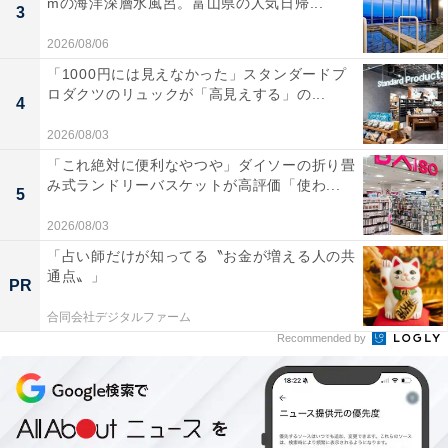
mの海洋深層水風呂。富山県の人気日帰...
3
2026/08/06
「1000円には見えなかった」スタンダードプ
ロダクツのリュックが「高見えする」の...
4
2026/08/03
「これ絶対に便利なやつや」ダイソーの折り畳
み式ランドリーバスケットが高評価「使わ...
5
2026/08/03
「占い師だけが知ってる〝お金が増える人の共
通点〟」
PR
合同会社デジタルファーム
Recommended by