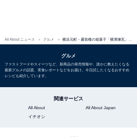
All About ニュース
グルメ
横浜元町・霧笛楼の箱菓子「横濱煉瓦」にシトロン登場！ ずっしり生地なのに爽やか【実食リポ】
グルメ
ファストフードやスイーツなど、新商品の発売情報や、誰かに教えたくなる
最新グルメの話題、実食レポートなどをお届け。今日試したくなるおすすめ
レシピも紹介しています。
関連サービス
All About
All About Japan
イチオシ