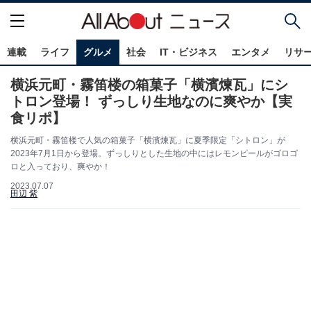
連載
ライフ
グルメ
社会
IT・ビジネス
エンタメ
リサ
横浜元町・霧笛楼の箱菓子「横濱煉瓦」にシ
トロン登場！ ずっしり生地なのに爽やか【実
食リポ】
横浜元町・霧笛楼で人気の箱菓子「横濱煉瓦」に夏季限定「シトロン」が
2023年7月1日から登場。ずっしりとした生地の中にはレモンピールがゴロゴ
ロと入っており、爽やか！
2023.07.07
田辺 紫