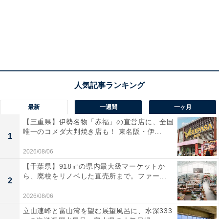
最新
一週間
一ヶ月
【三重県】伊勢名物「赤福」の直営店に、全国
唯一のコメダ大判焼き店も！ 東名阪・伊...
1
2026/08/06
【千葉県】918㎡の県内最大級マーケットか
ら、廃校をリノベした直売所まで。ファー...
2
2026/08/06
立山連峰と富山湾を望む展望風呂に、水深333