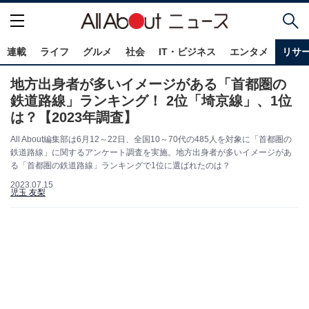
連載
ライフ
グルメ
社会
IT・ビジネス
エンタメ
リサ
地方出身者が多いイメージがある「首都圏の
鉄道路線」ランキング！ 2位「埼京線」、1位
は？【2023年調査】
All About編集部は6月12～22日、全国10～70代の485人を対象に「首都圏の
鉄道路線」に関するアンケート調査を実施。地方出身者が多いイメージがあ
る「首都圏の鉄道路線」ランキングで1位に選ばれたのは？
2023.07.15
児玉 友梨