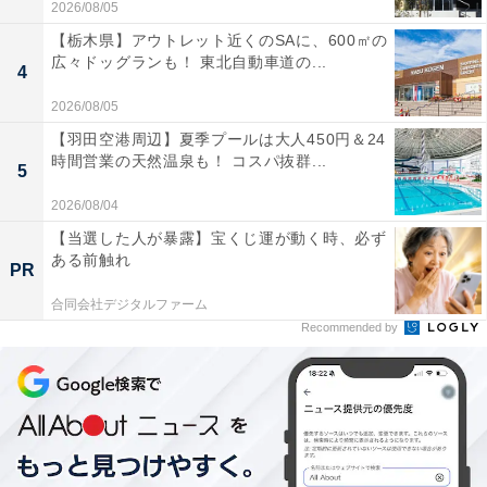
2026/08/05
【栃木県】アウトレット近くのSAに、600㎡の
広々ドッグランも！ 東北自動車道の...
4
2026/08/05
【羽田空港周辺】夏季プールは大人450円＆24
時間営業の天然温泉も！ コスパ抜群...
5
2026/08/04
【当選した人が暴露】宝くじ運が動く時、必ず
ある前触れ
PR
合同会社デジタルファーム
Recommended by