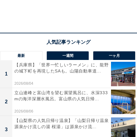
最新
一週間
一ヶ月
【兵庫県】「世界一忙しいラーメン」に、龍野
の城下町を再現したSAも。山陽自動車道...
1
2026/08/04
立山連峰と富山湾を望む展望風呂に、水深333
mの海洋深層水風呂。富山県の人気日帰...
2
2026/08/06
【山梨県の人気日帰り温泉】「山梨日帰り温泉
源泉かけ流しの湯 桜湯」は源泉かけ流...
3