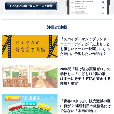
注目の連載
『スパイダーマン：ブランド・
ニュー・デイ』が「史上もっと
も優しいヒーロー映画」になっ
た理由。予習したい作品は？
20年間「駆け込み実績ゼロ」の
学校も…「こども110番の家」
は本当に必要？ PTAが直面する
理想と現実
「青春18きっぷ」販売激減の裏
に何が？ 連続利用の厳格化だけ
ではない「本当の理由」