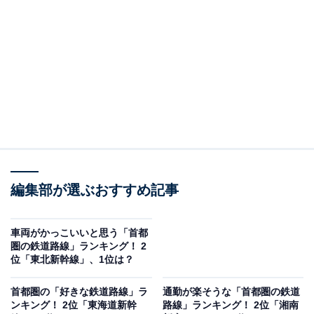
2位： 東横線 （東急電鉄）
2位には、全長24.2キロの路線で、渋谷～横浜間を結ぶ
「東横線」がランクイン。沿線には渋谷をはじめ、中目
黒や自由が丘、武蔵小杉といった人気の駅が多くあるほ
か、高級住宅街や学校が多いことも特徴的です。
編集部が選ぶおすすめ記事
回答者からは「一等地を通過している印象（40代性別回
答なし／東京都）」「中目黒の付近とかがお金持ちのイ
車両がかっこいいと思う「首都
メージ（40代女性／埼玉県）」「高級住宅街を通るから
圏の鉄道路線」ランキング！ 2
（40代女性／東京都）」などのコメントが多く寄せられ
位「東北新幹線」、1位は？
ていました。
首都圏の「好きな鉄道路線」ラ
通勤が楽そうな「首都圏の鉄道
ンキング！ 2位「東海道新幹
路線」ランキング！ 2位「湘南