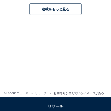
連載をもっと見る
All About ニュース
リサーチ
お金持ちが住んでいるイメージがある「首都圏の鉄道路線」ランキング！ 2位「東横線」、1位は？【2023年調査】
リサーチ