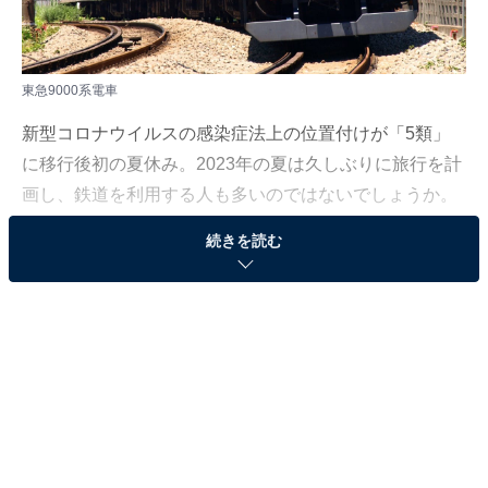
東急9000系電車
新型コロナウイルスの感染症法上の位置付けが「5類」
に移行後初の夏休み。2023年の夏は久しぶりに旅行を計
画し、鉄道を利用する人も多いのではないでしょうか。
続きを読む
All About編集部は6月12～22日、全国10～70代の485人
を対象に「首都圏の鉄道路線」に関するアンケート調査
を実施しました。今回はその中から、お金持ちが住んで
いるイメージがある「首都圏の鉄道路線」ランキングを
発表します。
＞10位までの全ランキング結果を見る