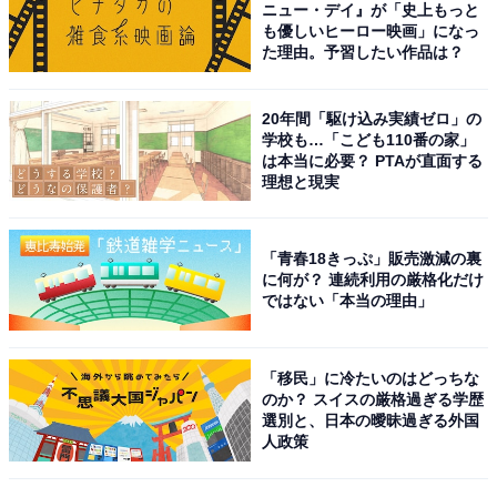
ニュー・デイ』が「史上もっと
も優しいヒーロー映画」になっ
た理由。予習したい作品は？
こちらもおすすめ
20年間「駆け込み実績ゼロ」の
地方出身者が多いイメージがある「首都圏の鉄
学校も…「こども110番の家」
道路線」ランキング！ 2位「埼京線」、1位は？
は本当に必要？ PTAが直面する
理想と現実
「青春18きっぷ」販売激減の裏
に何が？ 連続利用の厳格化だけ
ではない「本当の理由」
1
2
「移民」に冷たいのはどっちな
のか？ スイスの厳格過ぎる学歴
選別と、日本の曖昧過ぎる外国
人政策