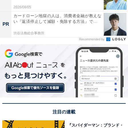
2026/08/05
この記事の筆者：児玉 友梨 プロフィール
カードローン地獄の人は、消費者金融が教えな
1987年東京都生まれ。フリーライター。地方に移住し、
い『返済停止して減額・免除する方法』で...
PR
農業の傍ら地域の魅力や暮らしに役立つ情報を中心に寄
渋谷法務総合事務所
稿しています。
Recommended by
注目の連載
『スパイダーマン：ブランド・