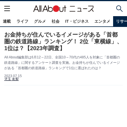
連載
ライフ
グルメ
社会
IT・ビジネス
エンタメ
リサ
お金持ちが住んでいるイメージがある「首都
圏の鉄道路線」ランキング！ 2位「東横線」、
1位は？【2023年調査】
All About編集部は6月12～22日、全国10～70代の485人を対象に「首都圏の
鉄道路線」に関するアンケート調査を実施。お金持ちが住んでいるイメージ
がある「首都圏の鉄道路線」ランキングで1位に選ばれたのは？
2023.07.15
児玉 友梨