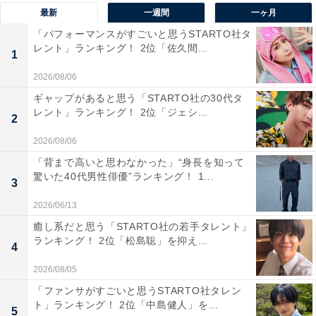
のアクセスに便利なため通勤通学にも人気の路線です。
最新
一週間
一ヶ月
沿線には三軒茶屋や二子玉川といったおしゃれな街や、
「パフォーマンスがすごいと思うSTARTO社タ
たまプラーザ駅やあざみ野駅の周辺には高級住宅街が多
レント」ランキング！ 2位「佐久間...
1
くあります。
2026/08/06
ギャップがあると思う「STARTO社の30代タ
レント」ランキング！ 2位「ジェシ...
回答者からは「高級住宅街の街が多いため（40代男性／
2
神奈川県）」「田園都市というとお金持ちが多く住んで
2026/08/06
いる印象を受けます（50代女性／長野県）」「お金持ち
「背まで高いと思わなかった」“身長を知って
のイメージがあるためです（40代男性／山梨県）」など
驚いた40代男性俳優”ランキング！ 1...
3
の声が上がりました。
2026/06/13
癒し系だと思う「STARTO社の若手タレント」
※回答者からのコメントは原文ママです
ランキング！ 2位「松島聡」を抑え...
4
2026/08/05
「ファンサがすごいと思うSTARTO社タレン
＞10位までの全ランキング結果を見る
ト」ランキング！ 2位「中島健人」を...
5