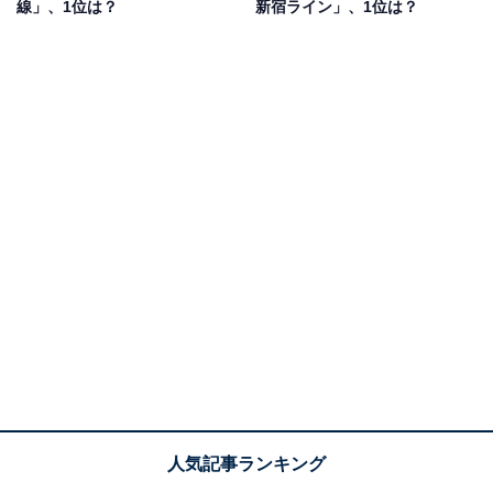
線」、1位は？
新宿ライン」、1位は？
1位： 田園都市線（東急電鉄）
1位に選ばれたのは、「田園都市線」でした！ 神奈川県
の中央林間駅～東京都の渋谷駅までを結び、都心方面へ