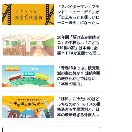
『スパイダーマン：ブラ
ンド・ニュー・デイ』が
「史上もっとも優しいヒ
ーロー映画」になった理
由。予習したい作品は？
20年間「駆け込み実績ゼ
ロ」の学校も…「こども
110番の家」は本当に必
要？ PTAが直面する理想
と現実
「青春18きっぷ」販売激
減の裏に何が？ 連続利用
の厳格化だけではない
「本当の理由」
「移民」に冷たいのはど
っちなのか？ スイスの厳
格過ぎる学歴選別と、日
本の曖昧過ぎる外国人政
策