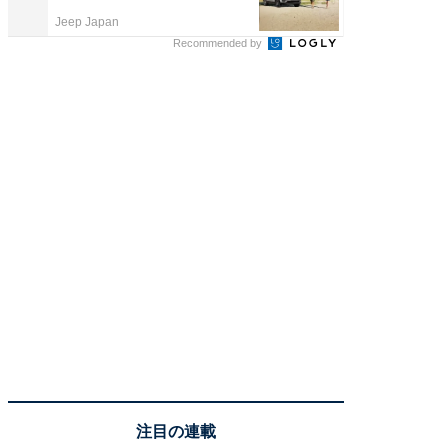
Jeep Japan
COCO VIL
Recommended by
注目の連載