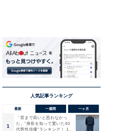
最新
一週間
一ヶ月
「背まで高いと思わなかっ
「癒し系
た」“身長を知って驚いた40
タレント
1
1
代男性俳優”ランキング！ 1...
「井ノ原