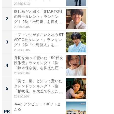
2026/06/13
2026/08/0
癒し系だと思う「STARTO社
ギャップ
の若手タレント」ランキン
RTO社
2
2
グ！ 2位「松島聡」を抑え...
キング！
2026/08/05
2026/08/0
「ファンサがすごいと思うST
癒し系だ
ARTO社タレント」ランキン
の若手
3
3
グ！ 2位「中島健人」を...
グ！ 2
2026/08/05
2026/08/0
身長を知って驚いた「50代女
「ギャッ
性俳優」ランキング！ 2位
RTO社
4
4
「鈴木保奈美」を抑えた圧
グ！ 2
倒...
2026/08/04
2026/07/3
「実は二世」と知って驚いた
「世界で
タレントランキング！ 2位
ARTO
5
5
「杉咲花」を大差で抑えた1
グ！ 2
位...
2025/11/07
2026/08/0
Jeep アソビュー！ギフト当
シェア別荘
たる
wners
PR
PR