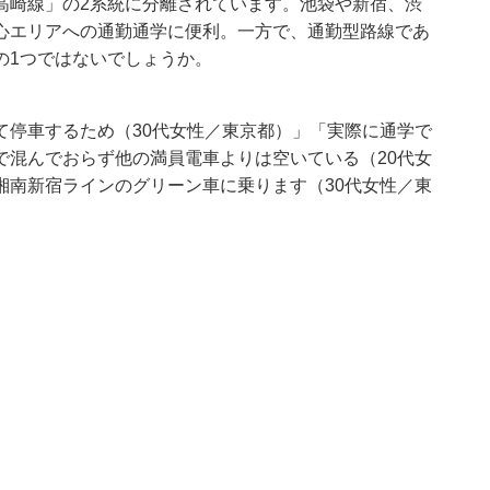
高崎線」の2系統に分離されています。池袋や新宿、渋
心エリアへの通勤通学に便利。一方で、通勤型路線であ
の1つではないでしょうか。
て停車するため（30代女性／東京都）」「実際に通学で
で混んでおらず他の満員電車よりは空いている（20代女
湘南新宿ラインのグリーン車に乗ります（30代女性／東
。