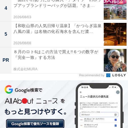
プアップランドリーバッグが話題。“さま...
4
2026/08/03
【和歌山県の人気日帰り温泉】「かつらぎ温泉
八風の湯」は名物の化石海水を含んだ濃...
5
2026/08/08
８月のロト6はこの方法で買え!!６つの数字が
『完全一致』する方法
PR
株式会社MURA
Recommended by