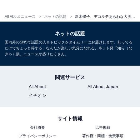
All About ニュース
ネットの話題
新木優子、デコルテあらわな大胆コーデ＆スタイル抜群ショット！ 「腕が、、、綺麗すぎて」「足ながーー！」
ネットの話題
国内外のSNSで話題の人＆トピックをタイムリーにお届けします。知ってる
だけでちょっと得する、なんだか楽しい気分になれる、ネット発「知ら（な
きゃ）損」ニュースが盛りだくさん。
関連サービス
All About
All About Japan
イチオシ
サイト情報
会社概要
広告掲載
プライバシーポリシー
著作権・商標・免責事項