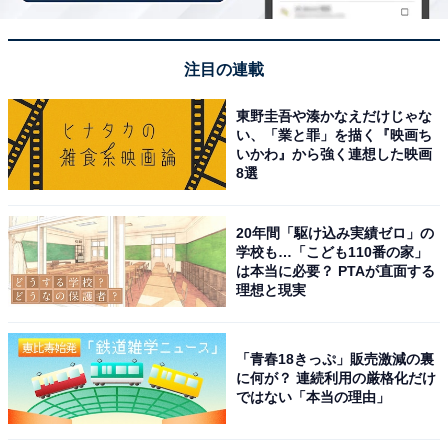
注目の連載
東野圭吾や湊かなえだけじゃな
い、「業と罪」を描く『映画ち
いかわ』から強く連想した映画
8選
20年間「駆け込み実績ゼロ」の
学校も…「こども110番の家」
は本当に必要？ PTAが直面する
理想と現実
「青春18きっぷ」販売激減の裏
に何が？ 連続利用の厳格化だけ
ではない「本当の理由」