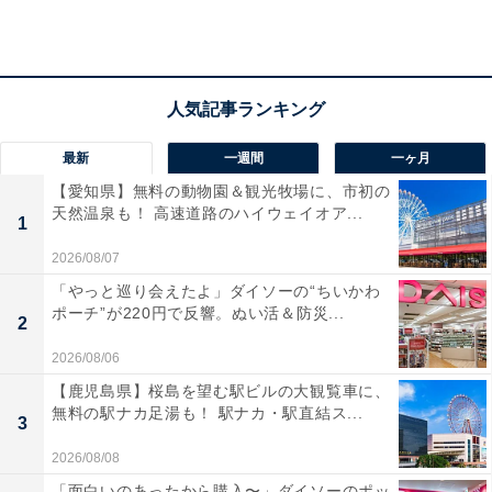
最新
一週間
一ヶ月
【愛知県】無料の動物園＆観光牧場に、市初の
天然温泉も！ 高速道路のハイウェイオア...
1
2026/08/07
「やっと巡り会えたよ」ダイソーの“ちいかわ
ポーチ”が220円で反響。ぬい活＆防災...
2
2026/08/06
【鹿児島県】桜島を望む駅ビルの大観覧車に、
無料の駅ナカ足湯も！ 駅ナカ・駅直結ス...
3
2026/08/08
「面白いのあったから購入〜」ダイソーのポッ