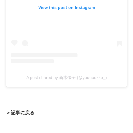
View this post on Instagram
A post shared by 新木優子 (@yuuuuukko_)
＞記事に戻る