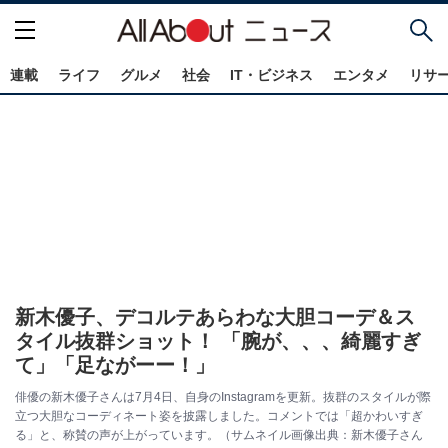
連載
ライフ
グルメ
社会
IT・ビジネス
エンタメ
リサ
新木優子、デコルテあらわな大胆コーデ＆ス
タイル抜群ショット！ 「腕が、、、綺麗すぎ
て」「足ながーー！」
俳優の新木優子さんは7月4日、自身のInstagramを更新。抜群のスタイルが際
立つ大胆なコーディネート姿を披露しました。コメントでは「超かわいすぎ
る」と、称賛の声が上がっています。（サムネイル画像出典：新木優子さん