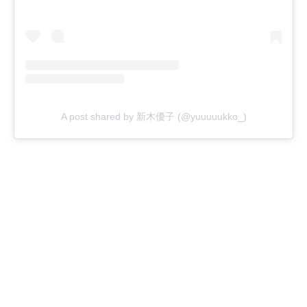
A post shared by 新木優子 (@yuuuuukko_)