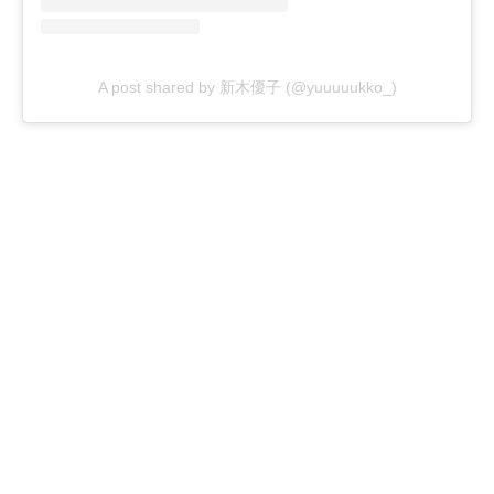
A post shared by 新木優子 (@yuuuuukko_)