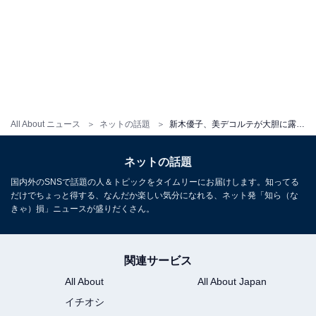
All About ニュース
ネットの話題
新木優子、美デコルテが大胆に露出したドレス姿を披露！ 「スタイルえぐない？」「最高にエレガントです」
ネットの話題
国内外のSNSで話題の人＆トピックをタイムリーにお届けします。知ってる
だけでちょっと得する、なんだか楽しい気分になれる、ネット発「知ら（な
きゃ）損」ニュースが盛りだくさん。
関連サービス
All About
All About Japan
イチオシ