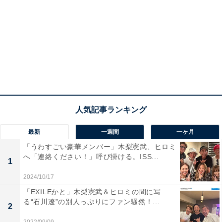
最新
一週間
一ヶ月
「うわすごい豪華メンバー」木梨憲武、ヒロミ
へ「連絡ください！」呼び掛ける。ISS...
1
2024/10/17
「EXILEかと」木梨憲武＆ヒロミの間に写
る“石川遼”の別人っぷりにファン騒然！...
2