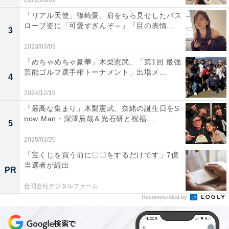
2022/09/09
「リアル天使」篠崎愛、肩をちら見せしたバス
ローブ姿に「可愛すぎんぞ～」「目の表情...
3
2023/03/03
「めちゃめちゃ豪華」木梨憲武、「第1回 最強
芸能ゴルフ選手権トーナメント」出場メ...
4
2024/12/18
「最高な集まり」木梨憲武、奈緒の誕生日をS
now Man・深澤辰哉＆光石研と祝福...
5
2025/02/20
「宝くじを買う前に〇〇をするだけです」7億
当選者が続出
PR
合同会社デジタルファーム
Recommended by