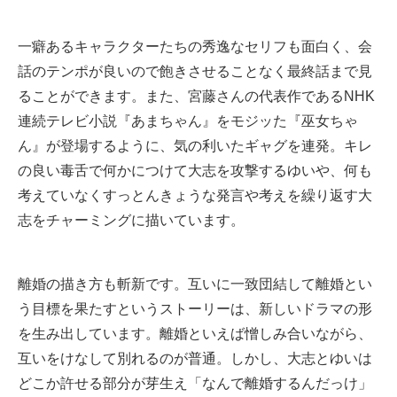
一癖あるキャラクターたちの秀逸なセリフも面白く、会
話のテンポが良いので飽きさせることなく最終話まで見
ることができます。また、宮藤さんの代表作であるNHK
連続テレビ小説『あまちゃん』をモジッた『巫女ちゃ
ん』が登場するように、気の利いたギャグを連発。キレ
の良い毒舌で何かにつけて大志を攻撃するゆいや、何も
考えていなくすっとんきょうな発言や考えを繰り返す大
志をチャーミングに描いています。
離婚の描き方も斬新です。互いに一致団結して離婚とい
う目標を果たすというストーリーは、新しいドラマの形
を生み出しています。離婚といえば憎しみ合いながら、
互いをけなして別れるのが普通。しかし、大志とゆいは
どこか許せる部分が芽生え「なんで離婚するんだっけ」