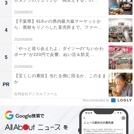
3
2026/08/03
【千葉県】918㎡の県内最大級マーケットか
ら、廃校をリノベした直売所まで。ファー...
4
2026/08/06
「やっと巡り会えたよ」ダイソーの“ちいかわ
ポーチ”が220円で反響。ぬい活＆防災...
5
2026/08/06
【宝くじの裏技】当たる側に回るか、このまま
か
PR
合同会社デジタルファーム
Recommended by