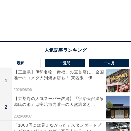
最新
一週間
一ヶ月
【三重県】伊勢名物「赤福」の直営店に、全国
唯一のコメダ大判焼き店も！ 東名阪・伊...
1
2026/08/06
【京都府の人気スーパー銭湯】「宇治天然温泉
源氏の湯」は宇治市内唯一の天然温泉と...
2
2026/08/07
「1000円には見えなかった」スタンダードプ
ロダクツのリュックが「高見えする」の...