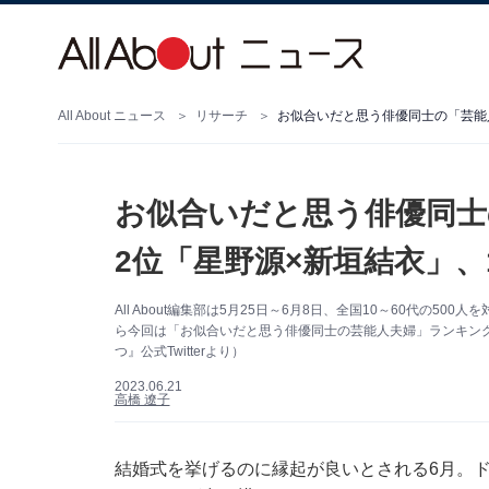
All About ニュース
リサーチ
お似合いだと思う俳優同士の「芸能
お似合いだと思う俳優同士
2位「星野源×新垣結衣」、
All About編集部は5月25日～6月8日、全国10～60代の
ら今回は「お似合いだと思う俳優同士の芸能人夫婦」ランキング
つ』公式Twitterより）
2023.06.21
高橋 遼子
結婚式を挙げるのに縁起が良いとされる6月。