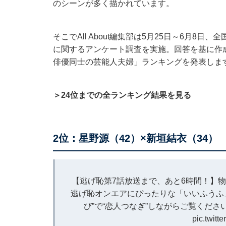
のシーンが多く描かれています。
そこでAll About編集部は5月25日～6月8日
に関するアンケート調査を実施。回答を基に作
俳優同士の芸能人夫婦」ランキングを発表しま
＞24位までの全ランキング結果を見る
2位：星野源（42）×新垣結衣（34）
【逃げ恥第7話放送まで、あと6時間！】
逃げ恥オンエアにぴったりな「いいふうふ
び”で“恋人つなぎ”しながらご覧くだ
pic.twit