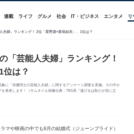
連載
ライフ
グルメ
社会
IT・ビジネス
エンタメ
リ
人夫婦」ランキング！ 2位「星野源×新垣結衣」、1位は？
の「芸能人夫婦」ランキング！
1位は？
500人を対象に「俳優同士の芸能人夫婦」に関するアンケート調査を実施。その中か
を発表します！（サムネイル画像出典：TBS系『逃げるは恥だが役に立
ドラマや映画の中でも6月の結婚式（ジューンブライド）