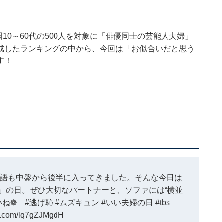
、全国10～60代の500人を対象に「俳優同士の芸能人夫婦」
成したランキングの中から、今回は「お似合いだと思う
す！
物語も中盤から後半に入ってきました。そんな今日は
」の日。ぜひ大切なパートナーと、ソファには“横並
さいね❁
#逃げ恥
#ムズキュン
#いい夫婦の日
#tbs
ter.com/lq7gZJMgdH