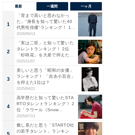
最新
一週間
一ヶ月
「背まで高いと思わなかっ
「癒し系
た」“身長を知って驚いた40
タレント
1
1
代男性俳優”ランキング！ 1...
「井ノ原
2026/06/13
2026/08/0
「実は二世」と知って驚いた
ギャップ
タレントランキング！ 2位
RTO社
2
2
「杉咲花」を大差で抑えた1
キング！
位...
2025/11/07
2026/08/0
美しいと思う「昭和の女優」
癒し系だ
ランキング！ 「吉永小百合」
の若手
3
3
を抑えた1位は？
グ！ 2
2025/04/21
2026/08/0
高学歴だと知って驚いたSTA
「ギャッ
RTOタレントランキング！ 2
RTO社
4
4
位「ラウール（Snow...
グ！ 2
2025/07/13
2026/07/3
癒し系だと思う「STARTO社
「世界で
の若手タレント」ランキン
ARTO
5
5