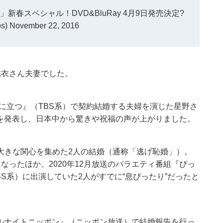
新春スペシャル！DVD&BluRay 4月9日発売決定?
bs)
November 22, 2016
結衣さん夫妻でした。
役に立つ』（TBS系）で契約結婚する夫婦を演じた星野さ
ことを発表し、日本中から驚きや祝福の声が上がりました。
大きな関心を集めた2人の結婚（通称「逃げ恥婚」）。
なったほか、2020年12月放送のバラエティ番組『ぴっ
S系）に出演していた2人がすでに“息ぴったり”だったと
オールナイトニッポン』（ニッポン放送）で結婚報告を行っ