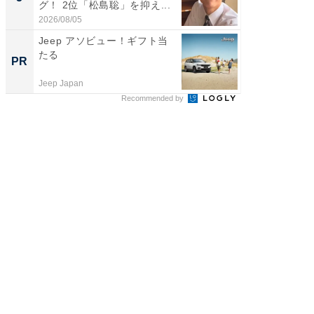
グ！ 2位「松島聡」を抑え...
グ！ 2
2026/08/05
2026/08/0
Jeep アソビュー！ギフト当
【西野
たる
刊『北
PR
PR
くか』
Jeep Japan
FINCHI o
Recommended by