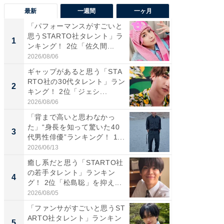
最新
一週間
一ヶ月
「パフォーマンスがすごいと
「癒し系
思うSTARTO社タレント」ラ
タレント
1
1
ンキング！ 2位「佐久間...
「井ノ原
2026/08/06
2026/08/0
ギャップがあると思う「STA
癒し系だ
RTO社の30代タレント」ラン
の若手
2
2
キング！ 2位「ジェシ...
グ！ 2
2026/08/06
2026/08/0
「背まで高いと思わなかっ
ギャップ
た」“身長を知って驚いた40
RTO社
3
3
代男性俳優”ランキング！ 1...
キング！
2026/06/13
2026/08/0
癒し系だと思う「STARTO社
「世界で
の若手タレント」ランキン
ARTO
4
4
グ！ 2位「松島聡」を抑え...
グ！ 2
2026/08/05
2026/08/0
「ファンサがすごいと思うST
身長を知
ARTO社タレント」ランキン
性俳優」
5
5