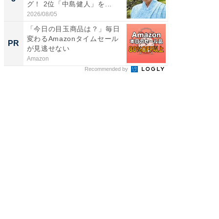
グ！ 2位「中島健人」を...
「鈴木
倒...
2026/08/05
2026/08/0
「今日の目玉商品は？」毎日
【毎日変
変わるAmazonタイムセール
ムセー
PR
PR
が見逃せない
Amazon
Amazon
Recommended by