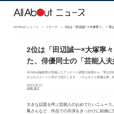
All About ニュース
リサーチ
2位は「田辺誠一×大塚寧々」！ 
2位は「田辺誠一×大塚寧
た、俳優同士の「芸能人夫
All About編集部が実施したアンケート調査の結果から「実
からのコメントと併せて紹介します。（サムネイル画像出典：映画『D
2023.06.21
高橋 遼子
大きな話題を呼ぶ芸能人のおめでたいニュース
鳳さんなど、作品での共演をきっかけに結婚に