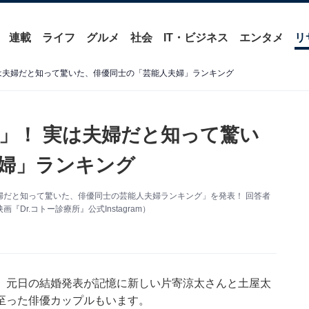
連載
ライフ
グルメ
社会
IT・ビジネス
エンタメ
リ
実は夫婦だと知って驚いた、俳優同士の「芸能人夫婦」ランキング
々」！ 実は夫婦だと知って驚い
婦」ランキング
は夫婦だと知って驚いた、俳優同士の芸能人夫婦ランキング」を発表！ 回答者
r.コトー診療所』公式Instagram）
。元日の結婚発表が記憶に新しい片寄涼太さんと土屋太
至った俳優カップルもいます。