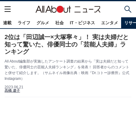
連載
ライフ
グルメ
社会
IT・ビジネス
エンタメ
リサ
2位は「田辺誠一×大塚寧々」！ 実は夫婦だと
知って驚いた、俳優同士の「芸能人夫婦」ラ
ンキング
All About編集部が実施したアンケート調査の結果から「実は夫婦だと知って
驚いた、俳優同士の芸能人夫婦ランキング」を発表！ 回答者からのコメント
と併せて紹介します。（サムネイル画像出典：映画『Dr.コトー診療所』公式
Instagram）
2023.06.21
高橋 遼子