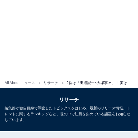
All About ニュース
リサーチ
2位は「田辺誠一×大塚寧々」！ 実は夫婦だと知って驚いた、俳優同士の「芸能人夫婦」ランキング
リサーチ
編集部が独自目線で調査したトピックスをはじめ、最新のリリース情報、ト
レンドに関するランキングなど、世の中で注目を集めている話題をお知らせ
しています。