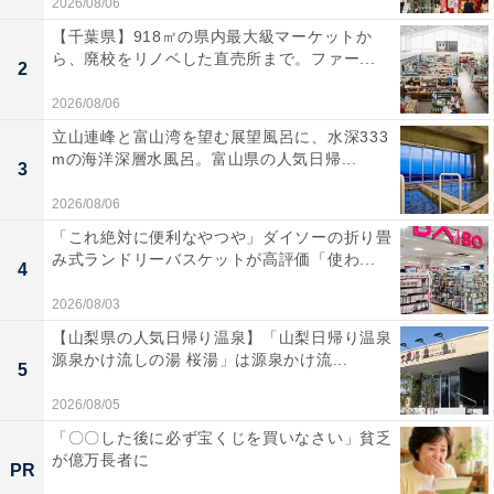
2026/08/06
【千葉県】918㎡の県内最大級マーケットか
ら、廃校をリノベした直売所まで。ファー...
2
2026/08/06
立山連峰と富山湾を望む展望風呂に、水深333
mの海洋深層水風呂。富山県の人気日帰...
3
2026/08/06
「これ絶対に便利なやつや」ダイソーの折り畳
み式ランドリーバスケットが高評価「使わ...
4
2026/08/03
【山梨県の人気日帰り温泉】「山梨日帰り温泉
源泉かけ流しの湯 桜湯」は源泉かけ流...
5
2026/08/05
「〇〇した後に必ず宝くじを買いなさい」貧乏
が億万長者に
PR