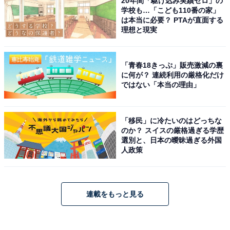
20年間「駆け込み実績ゼロ」の
学校も…「こども110番の家」
は本当に必要？ PTAが直面する
理想と現実
「青春18きっぷ」販売激減の裏
に何が？ 連続利用の厳格化だけ
ではない「本当の理由」
「移民」に冷たいのはどっちな
のか？ スイスの厳格過ぎる学歴
選別と、日本の曖昧過ぎる外国
人政策
連載をもっと見る