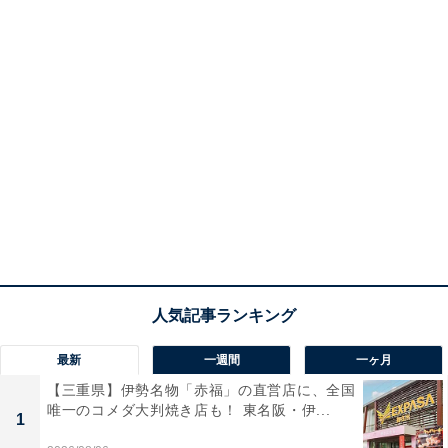
最新
一週間
一ヶ月
【三重県】伊勢名物「赤福」の直営店に、全国
唯一のコメダ大判焼き店も！ 東名阪・伊...
1