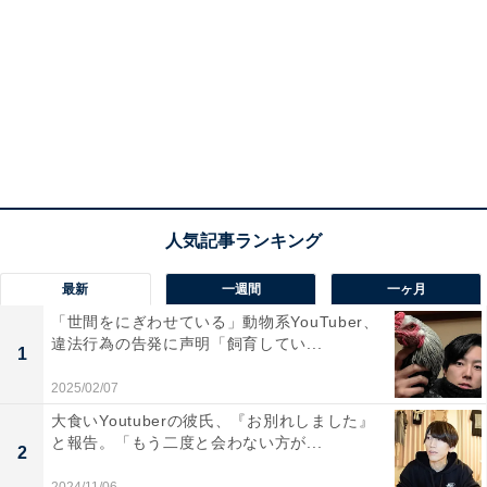
最新
一週間
一ヶ月
「世間をにぎわせている」動物系YouTuber、
違法行為の告発に声明「飼育してい...
1
2025/02/07
大食いYoutuberの彼氏、『お別れしました』
と報告。「もう二度と会わない方が...
2