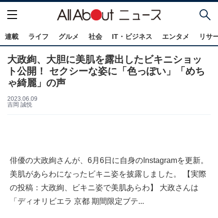
連載
ライフ
グルメ
社会
IT・ビジネス
エンタメ
リサ
大政絢、大胆に美肌を露出したビキニショッ
ト公開！ セクシーな姿に「色っぽい」「めち
ゃ綺麗」の声
2023.06.09
吉岡 誠悦
俳優の大政絢さんが、6月6日に自身のInstagramを更新。
美肌があらわになったビキニ姿を披露しました。 【実際
の投稿：大政絢、ビキニ姿で美肌あらわ】 大政さんは
「ディオリビエラ 京都 期間限定ブテ...