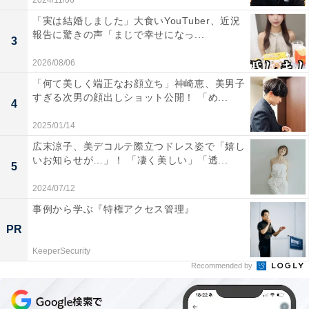
2024/11/06
「実は結婚しました」大食いYouTuber、近況
報告に驚きの声「まじで幸せになっ...
3
2026/08/06
「何て美しく端正なお顔立ち」神崎恵、美男子
すぎる次男の顔出しショット公開！ 「め...
4
2025/01/14
広末涼子、美デコルテ際立つドレス姿で「嬉し
いお知らせが…」！ 「凄く美しい」「透...
5
2024/07/12
事例から学ぶ『特権アクセス管理』
PR
KeeperSecurity
Recommended by