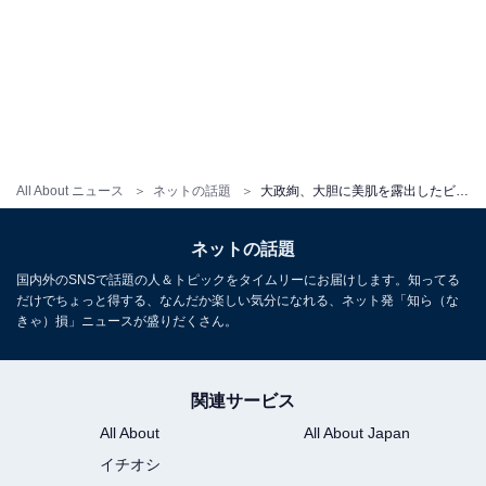
All About ニュース
ネットの話題
大政絢、大胆に美肌を露出したビキニショット公開！ セクシーな姿に「色っぽい」「めちゃ綺麗」の声
ネットの話題
国内外のSNSで話題の人＆トピックをタイムリーにお届けします。知ってる
だけでちょっと得する、なんだか楽しい気分になれる、ネット発「知ら（な
きゃ）損」ニュースが盛りだくさん。
関連サービス
All About
All About Japan
イチオシ