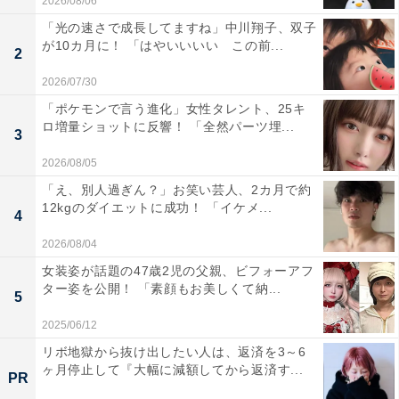
2026/08/06
「光の速さで成長してますね」中川翔子、双子
が10カ月に！ 「はやいいいい この前...
2
2026/07/30
「ポケモンで言う進化」女性タレント、25キ
ロ増量ショットに反響！ 「全然パーツ埋...
3
2026/08/05
「え、別人過ぎん？」お笑い芸人、2カ月で約
12kgのダイエットに成功！ 「イケメ...
4
2026/08/04
女装姿が話題の47歳2児の父親、ビフォーアフ
ター姿を公開！ 「素顔もお美しくて納...
5
2025/06/12
リボ地獄から抜け出したい人は、返済を3～6
ヶ月停止して『大幅に減額してから返済す...
PR