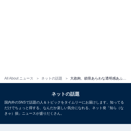
All About ニュース
ネットの話題
大政絢、鎖骨あらわな透明感あふれるオフショットを公開！ 「ファッションと表情のリンクがスゴイ」
ネットの話題
国内外のSNSで話題の人＆トピックをタイムリーにお届けします。知ってる
だけでちょっと得する、なんだか楽しい気分になれる、ネット発「知ら（な
きゃ）損」ニュースが盛りだくさん。