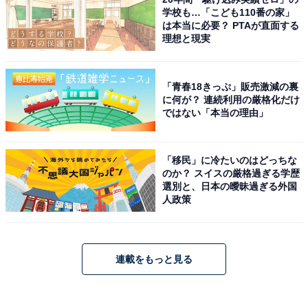
学校も…「こども110番の家」
は本当に必要？ PTAが直面する
理想と現実
「青春18きっぷ」販売激減の裏
に何が？ 連続利用の厳格化だけ
ではない「本当の理由」
「移民」に冷たいのはどっちな
のか？ スイスの厳格過ぎる学歴
選別と、日本の曖昧過ぎる外国
人政策
連載をもっと見る