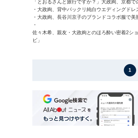
「とおるさんと旅行ですか？」大政絢、京都での
・
大政絢、背中パックリ純白ウエディングドレス
・
大政絢、長谷川京子のブランドコラボ服で美
・
佐々木希、親友・大政絢とのほろ酔い密着2ショ
ビ」
1