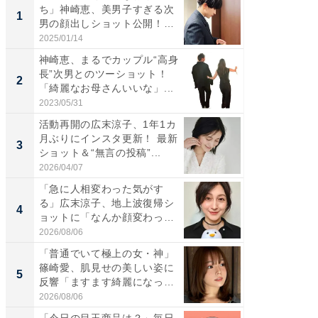
ち」神崎恵、美男子すぎる次
は」高
1
1
男の顔出しショット公開！
災地を
「め...
「カ...
2025/01/14
2026/08/0
神崎恵、まるでカップル“高身
「女の
長”次男とのツーショット！
介、バ
2
2
「綺麗なお母さんいいな」...
らのプレ
愛...
2023/05/31
2026/08/0
活動再開の広末涼子、1年1カ
「脚が
月ぶりにインスタ更新！ 最新
横川尚
3
3
ショット＆“無言の投稿”...
ムキな姿
刃...
2026/04/07
2026/08/0
「急に人相変わった気がす
「え、
る」広末涼子、地上波復帰シ
芸人、2
4
4
ョットに「なんか顔変わっ
エットに
た」の...
2026/08/06
2026/08/0
「普通でいて極上の女・神」
「脳がバ
篠崎愛、肌見せの美しい姿に
装姿が話
5
5
反響「ますます綺麗になって
のお父さ
い...
2026/08/06
2026/08/0
「今日の目玉商品は？」毎日
【完全