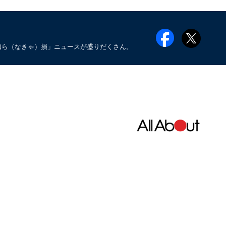
知ら（なきゃ）損」ニュースが盛りだくさん。