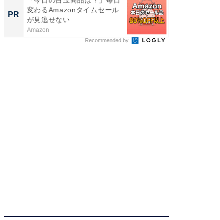
変わるAmazonタイムセール
フィス
PR
PR
が見逃せない
Amazon
株式会社
Recommended by