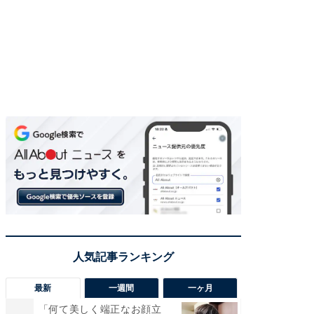
最新
一週間
一ヶ月
「何て美しく端正なお顔立
「さす