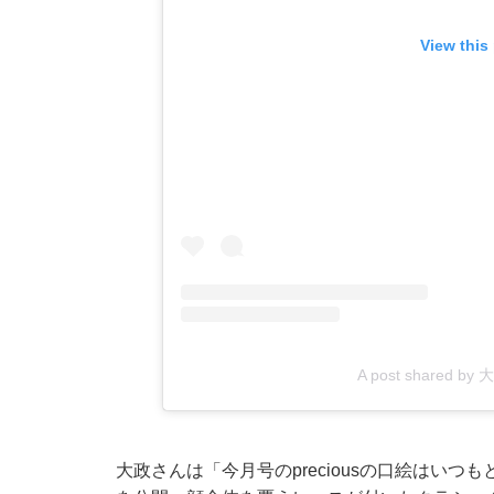
View this
A post shared by 
大政さんは「今月号のpreciousの口絵はい