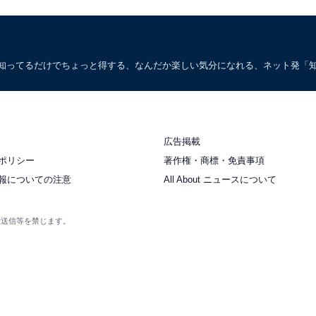
。知ってるだけでちょっと得する、なんだか楽しい気分になれる、ネット発「
広告掲載
ポリシー
著作権・商標・免責事項
報についての注意
All About ニュースについて
衆送信等を禁じます。