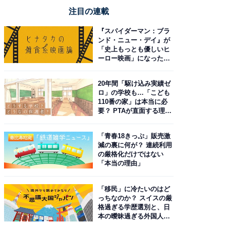
注目の連載
『スパイダーマン：ブラ
ンド・ニュー・デイ』が
「史上もっとも優しいヒ
ーロー映画」になった理
由。予習したい作品は？
20年間「駆け込み実績ゼ
ロ」の学校も…「こども
110番の家」は本当に必
要？ PTAが直面する理想
と現実
「青春18きっぷ」販売激
減の裏に何が？ 連続利用
の厳格化だけではない
「本当の理由」
「移民」に冷たいのはど
っちなのか？ スイスの厳
格過ぎる学歴選別と、日
本の曖昧過ぎる外国人政
策