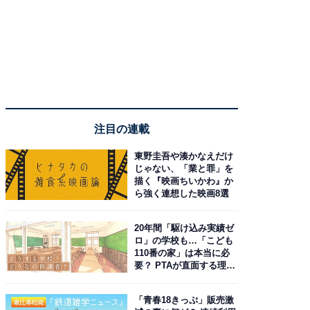
注目の連載
東野圭吾や湊かなえだけ
じゃない、「業と罪」を
描く『映画ちいかわ』か
ら強く連想した映画8選
20年間「駆け込み実績ゼ
ロ」の学校も…「こども
110番の家」は本当に必
要？ PTAが直面する理想
と現実
「青春18きっぷ」販売激