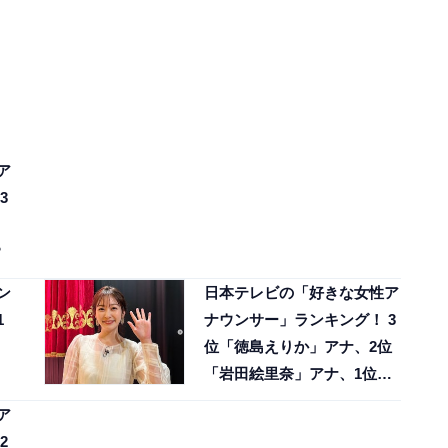
ア
3
？
ン
日本テレビの「好きな女性ア
1
ナウンサー」ランキング！ 3
位「徳島えりか」アナ、2位
「岩田絵里奈」アナ、1位
は？
ア
2