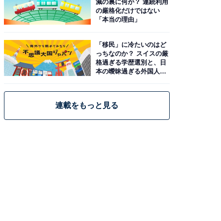
減の裏に何が？ 連続利用
の厳格化だけではない
「本当の理由」
「移民」に冷たいのはど
っちなのか？ スイスの厳
格過ぎる学歴選別と、日
本の曖昧過ぎる外国人政
策
連載をもっと見る