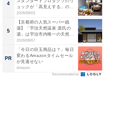
スタンダードプロダクツのリ
詰め放題
4
4
ュックが「高見えする」の...
00円で「
2026/08/03
2026/08/0
【京都府の人気スーパー銭
立山連
湯】「宇治天然温泉 源氏の
風呂に、
5
5
湯」は宇治市内唯一の天然温
層水風
泉と...
帰...
2026/08/07
2026/08/0
「今日の目玉商品は？」毎日
競馬予
変わるAmazonタイムセール
書きま
PR
PR
が見逃せない
Amazon
他力本願
Recommended by