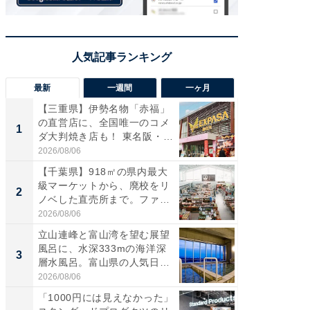
最新
一週間
一ヶ月
【三重県】伊勢名物「赤福」
【兵庫
の直営店に、全国唯一のコメ
ーメン
1
1
ダ大判焼き店も！ 東名阪・
再現した
伊...
道...
2026/08/06
2026/08/0
【千葉県】918㎡の県内最大
【三重
級マーケットから、廃校をリ
の直営
2
2
ノベした直売所まで。ファ
ダ大判焼
ー...
伊...
2026/08/06
2026/08/0
立山連峰と富山湾を望む展望
【千葉県
風呂に、水深333mの海洋深
級マー
3
3
層水風呂。富山県の人気日
ノベし
帰...
ー...
2026/08/06
2026/08/0
「1000円には見えなかった」
ステラ