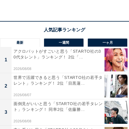
しいルックスとサバサバした性格で高感度も高く、人気
の女性アナウンサーとして知られています。中学・高校
は女子御三家の1つ、女子学院出身、大学は慶應義塾大
学法学部卒、さらに幼少期からバレエを習っているな
ど、育ちの良さが感じられますね。
最新
一週間
一ヶ月
アクロバットがすごいと思う「STARTO社の3
回答では「バランスの良いアナウンサーだと思います」
0代タレント」ランキング！ 2位「...
1
（兵庫県、60代男性）、「キャピキャピした女子アナの
2026/08/08
イメージと違ってサバサバしているところが好きだから
世界で活躍できると思う「STARTO社の若手タ
です」（兵庫県、30代女性）、「バラエティ向けのキャ
レント」ランキング！ 2位「目黒蓮...
2
ピキャピしたアナウンサーが多い中、徳島アナのような
2026/08/07
落ち着いたアナウンサーがニュース番組にでているとと
ても安心するから」（東京都、20代女性）などの声が聞
面倒見がいいと思う「STARTO社の若手タレン
ト」ランキング！ 同率2位「佐藤勝...
かれました。
3
2026/08/08