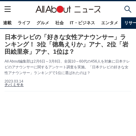
連載
ライフ
グルメ
社会
IT・ビジネス
エンタメ
リサ
日本テレビの「好きな女性アナウンサー」ラ
ンキング！ 3位「徳島えりか」アナ、2位「岩
田絵里奈」アナ、1位は？
All About編集部は2月6日～3月8日、全国10～60代の456人を対象に日本テレ
ビのアナウンサーに関するアンケート調査を実施。「日本テレビの好きな女
性アナウンサー」ランキングで1位に選ばれたのは？
2023.03.14
チバ ミサキ