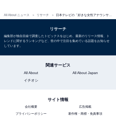
回答理由には「可愛いので、見ていて癒されるので楽し
みです」（三重県、40代女性）、「スッキリを担当され
All About ニュース
リサーチ
日本テレビの「好きな女性アナウンサー」ランキング！ 3位「徳島えりか」アナ、2位「岩田絵里奈」アナ、1位は？
ていてレギュラーの方たちとの掛け合いとか面白くて好
きです」（栃木県、30代女性）、「可愛いから好きで
リサーチ
す」（北海道、40代男性）などの意見が寄せられまし
編集部が独自目線で調査したトピックスをはじめ、最新のリリース情報、ト
た。
レンドに関するランキングなど、世の中で注目を集めている話題をお知らせ
しています。
関連サービス
All About
All About Japan
イチオシ
サイト情報
会社概要
広告掲載
プライバシーポリシー
著作権・商標・免責事項