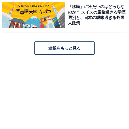
A post shared by 岩田絵里奈/日本テレビアナウンサー (@erina_iw
「移民」に冷たいのはどっちな
のか？ スイスの厳格過ぎる学歴
選別と、日本の曖昧過ぎる外国
2位に選ばれたのは、2018年入社の岩田絵里奈アナウン
人政策
サー。その清楚（せいそ）でかわいらしいルックスで、
アイドル並みの人気を誇る岩田さん。実は中学時代から
芸能活動をしており、以前はスターダストプロモーショ
連載をもっと見る
ンに所属していたのだとか。どうりでかわいいわけで
す。現在は情報番組『スッキリ』で、加藤浩次さん、森
圭介アナウンサーと共に司会を務めています。プロフィ
ールの中で、どこでも、どんな体勢でも寝られるとい
う、意外な一面も話しており、それが多忙なアナウンサ
ーとしての生活を支える秘訣（ひけつ）なのかもしれま
せんね。また、テレビドラマへの出演経験もあるなど、
その多彩さが感じられます。