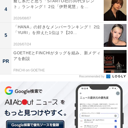
癒し系だと思う「STARTO社の30代タレン
ト」ランキング！ 2位「伊野尾慧」を...
4
2026/08/07
「HANA」の好きなメンバーランキング！ 2位
「YURI」を抑えた1位は？【20...
5
2026/07/24
GOETHEとFINCHIがタッグを組み、新メディ
アを創設
PR
FINCHI on GOETHE
Recommended by
2位：岩田絵里奈