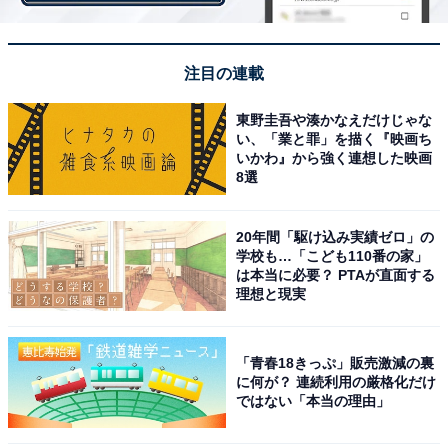
注目の連載
東野圭吾や湊かなえだけじゃな
い、「業と罪」を描く『映画ち
いかわ』から強く連想した映画
8選
View this post on Instagram
20年間「駆け込み実績ゼロ」の
学校も…「こども110番の家」
は本当に必要？ PTAが直面する
理想と現実
「青春18きっぷ」販売激減の裏
に何が？ 連続利用の厳格化だけ
ではない「本当の理由」