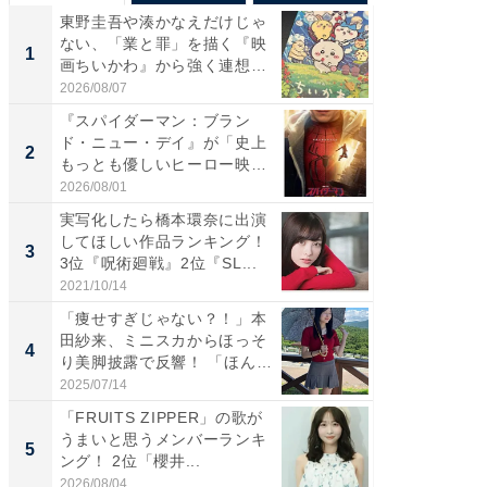
東野圭吾や湊かなえだけじゃ
【40代
ない、「業と罪」を描く『映
いと思う
1
1
画ちいかわ』から強く連想し
代タレン
た...
2026/08/07
2026/08/0
『スパイダーマン：ブラン
東野圭
ド・ニュー・デイ』が「史上
ない、
2
2
もっとも優しいヒーロー映
画ちい
画」に...
た...
2026/08/01
2026/08/0
実写化したら橋本環奈に出演
ワケあ
してほしい作品ランキング！
マ『フ
3
3
3位『呪術廻戦』2位『SL...
演技連発
の...
2021/10/14
2026/08/0
「痩せすぎじゃない？！」本
「FRUI
田紗来、ミニスカからほっそ
うまい
4
4
り美脚披露で反響！ 「ほん
ング！ 2
と...
2025/07/14
2026/08/0
「FRUITS ZIPPER」の歌が
ホーム
うまいと思うメンバーランキ
麒麟・
5
PR
ング！ 2位「櫻井...
ージ
2026/08/04
住友生命