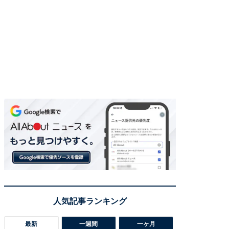
最新
一週間
一ヶ月