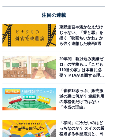
注目の連載
東野圭吾や湊かなえだけ
じゃない、「業と罪」を
描く『映画ちいかわ』か
ら強く連想した映画8選
20年間「駆け込み実績ゼ
ロ」の学校も…「こども
110番の家」は本当に必
要？ PTAが直面する理想
と現実
「青春18きっぷ」販売激
減の裏に何が？ 連続利用
の厳格化だけではない
「本当の理由」
「移民」に冷たいのはど
っちなのか？ スイスの厳
格過ぎる学歴選別と、日