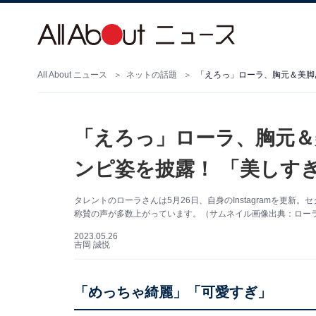
All About ニュース
ネットの話題
「えろっ」ローラ、胸元＆美脚
「えろっ」ローラ、胸元＆
ンピ姿を披露！ 「美しす
タレントのローラさんは5月26日、自身のInstagramを更
称賛の声が多数上がっています。（サムネイル画像出典：ローラさん
2023.05.26
吉岡 誠悦
「めっちゃ綺麗」「可愛すぎ」