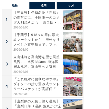
最新
一週間
一ヶ月
【三重県】伊勢名物「赤福」
【兵庫
の直営店に、全国唯一のコメ
ーメン
1
1
ダ大判焼き店も！ 東名阪・
再現した
伊...
道...
2026/08/06
2026/08/0
【千葉県】918㎡の県内最大
【三重
級マーケットから、廃校をリ
「鈴鹿天
2
2
ノベした直売所まで。ファ
は100
ー...
2026/08/06
2026/08/0
立山連峰と富山湾を望む展望
ステラ
風呂に、水深333mの海洋深
詰め放題
3
3
層水風呂。富山県の人気日
00円で「
帰...
2026/08/06
2026/08/0
「これ絶対に便利なやつや」
「ミニオ
ダイソーの折り畳み式ランド
ッグ！ 
4
4
リーバスケットが高評価「使
ど、夏限
わ...
2026/08/03
2026/08/0
【山梨県の人気日帰り温泉】
【埼玉
「山梨日帰り温泉 源泉かけ流
「行田天
5
5