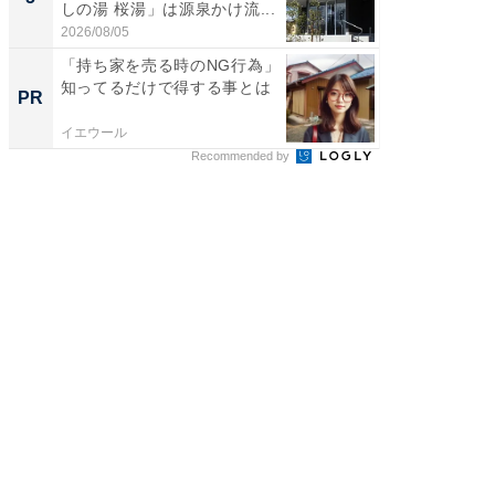
しの湯 桜湯」は源泉かけ流...
は和の
が...
2026/08/05
2026/08/0
「持ち家を売る時のNG行為」
「持ち家
知ってるだけで得する事とは
知って
PR
PR
イエウール
イエウー
Recommended by