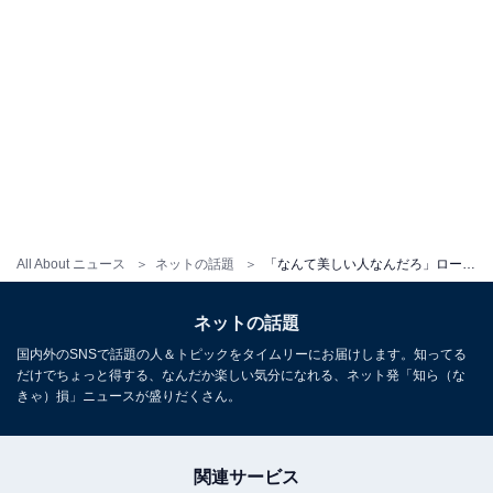
All About ニュース
ネットの話題
「なんて美しい人なんだろ」ローラ、胸元ざっくりドレス姿を披露！ 「セクシーでかっこいい」「エレガントです」
ネットの話題
国内外のSNSで話題の人＆トピックをタイムリーにお届けします。知ってる
だけでちょっと得する、なんだか楽しい気分になれる、ネット発「知ら（な
きゃ）損」ニュースが盛りだくさん。
関連サービス