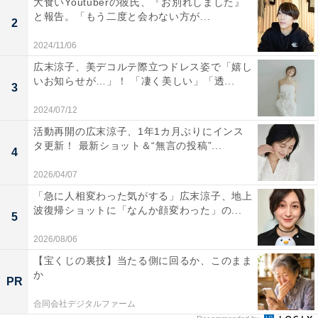
大食いYoutuberの彼氏、『お別れしました』
と報告。「もう二度と会わない方が...
2
2024/11/06
広末涼子、美デコルテ際立つドレス姿で「嬉し
いお知らせが…」！ 「凄く美しい」「透...
3
2024/07/12
活動再開の広末涼子、1年1カ月ぶりにインス
タ更新！ 最新ショット＆“無言の投稿”...
4
2026/04/07
「急に人相変わった気がする」広末涼子、地上
波復帰ショットに「なんか顔変わった」の...
5
2026/08/06
【宝くじの裏技】当たる側に回るか、このまま
か
PR
合同会社デジタルファーム