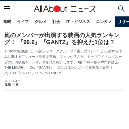
連載
ライフ
グルメ
社会
IT・ビジネス
エンタメ
リサ
嵐のメンバーが出演する映画の人気ランキン
グ！ 『99.9』『GANTZ』を抑えた1位は？
All About編集部は、人気ジャニーズグループ「嵐」のメンバーが出演する作
品に関するアンケート調査を実施。ファンが選んだ、トップアイドルグルー
プの出演映画をランキング形式で紹介します。3位『99.9-刑事専門弁護士-
THE MOVIE』、2位『GANTZ』、気になる1位は？ (c)奥浩哉／集英社
(c)2011「GANTZ」FILM PARTNERS
2023.04.21
花輪 えみ