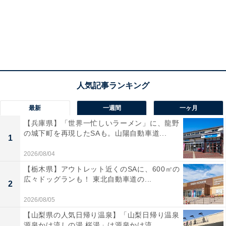
最新
一週間
一ヶ月
【兵庫県】「世界一忙しいラーメン」に、龍野
の城下町を再現したSAも。山陽自動車道...
1
2026/08/04
【栃木県】アウトレット近くのSAに、600㎡の
広々ドッグランも！ 東北自動車道の...
2
2026/08/05
【山梨県の人気日帰り温泉】「山梨日帰り温泉
源泉かけ流しの湯 桜湯」は源泉かけ流...