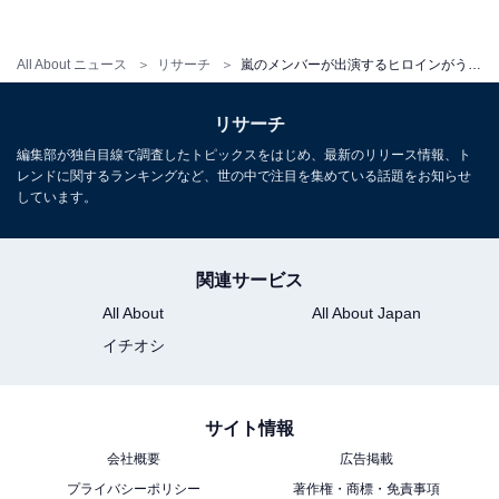
All About ニュース
リサーチ
嵐のメンバーが出演するヒロインがうらやましいドラマランキング！ 『花より男子』に次ぐ2位は？
リサーチ
編集部が独自目線で調査したトピックスをはじめ、最新のリリース情報、ト
レンドに関するランキングなど、世の中で注目を集めている話題をお知らせ
しています。
関連サービス
All About
All About Japan
1
2
イチオシ
サイト情報
会社概要
広告掲載
プライバシーポリシー
著作権・商標・免責事項