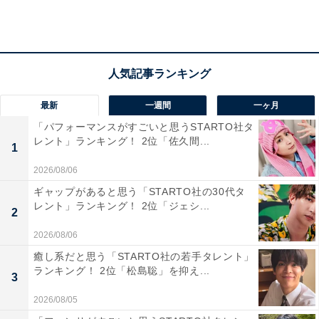
すぐに松本君から好意を寄せられていて、その迷いのな
さが、女性として羨ましいです（50歳女性）」「石原さ
とみさんが色気や甘えキャラで松本潤さんをいっぱい振
り回すのが凄かったので見ていて羨ましい役柄だなと思
ったからです（32歳男性）」など、石原さん演じる紗絵
最新
一週間
一ヶ月
子の役どころに“うらやましい”という声が殺到しまし
「パフォーマンスがすごいと思うSTARTO社タ
た！
レント」ランキング！ 2位「佐久間...
1
2026/08/06
ギャップがあると思う「STARTO社の30代タ
レント」ランキング！ 2位「ジェシ...
2
2026/08/06
癒し系だと思う「STARTO社の若手タレント」
ランキング！ 2位「松島聡」を抑え...
3
2026/08/05