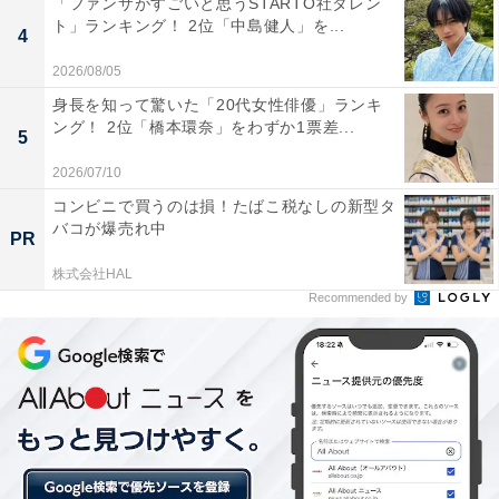
「ファンサがすごいと思うSTARTO社タレン
ト」ランキング！ 2位「中島健人」を...
4
2026/08/05
身長を知って驚いた「20代女性俳優」ランキ
ング！ 2位「橋本環奈」をわずか1票差...
5
第1位『花より男子』（2005年／松本潤出演）
2026/07/10
コンビニで買うのは損！たばこ税なしの新型タ
第1位は、2005年に放送された『花より男子』（TBS
バコが爆売れ中
PR
系）でした。財閥の御曹司・道明寺司役として松本潤さ
株式会社HAL
んが出演。その相手役でありヒロインとして、井上真央
Recommended by
さんが主人公・牧野つくし役を務めました。
回答者からは「きつい目にも合うけれど、ヒロインを囲
むイケメンたちF4が格好良すぎたので（63歳女性）」
「松本潤、小栗旬、松田翔太と男性俳優陣が恐ろしいほ
ど豪華だから（38歳男性）」など、豪華なキャスティン