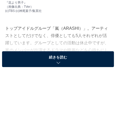
『花より男子』
（画像出典：
TVer
）
(c)TBS (c)神尾葉子/集英社
トップアイドルグループ「嵐（ARASHI）」。アーティ
ストとしてだけでなく、俳優としても5人それぞれが活
躍しています。グループとしての活動は休止中ですが、
嵐のメンバーが出演するドラマや映画などを心待ちにし
ているファンも多いのではないでしょうか。
続きを読む
All About編集部は「嵐のメンバーが出演する作品」に関
する独自調査を実施。同調査は、全国の10〜70代の男女
306人を対象にインターネット上で行ったものです（調
査期間：2023年4月6～13日）。今回は、嵐メンバーが出
演する「ヒロインがうらやましい」と思ったドラマラン
キングを紹介します。