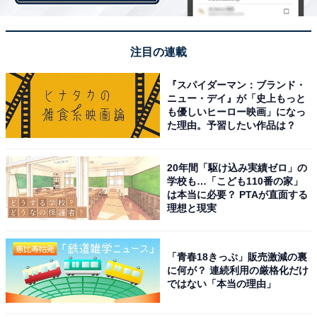
グも話題になった、作中のイケメン集団“F4”への憧れの
声が寄せられました。
注目の連載
また「嵐出演ドラマのヒロイン最高峰だと思う。誰もが
一度は夢見てしまうほど（25歳女性）」「主人公つくし
『スパイダーマン：ブランド・
ニュー・デイ』が「史上もっと
は、色々イジメに遭うけれど最終的に大好きな道明寺と
も優しいヒーロー映画」になっ
結婚して、ハッピーエンドになるのが素敵だと思うから
た理由。予習したい作品は？
（39歳女性）」といった、苦難を乗り越えてハッピーエ
ンドになるヒロインを推す声もありました。
20年間「駆け込み実績ゼロ」の
学校も…「こども110番の家」
は本当に必要？ PTAが直面する
理想と現実
＞7位までの全ランキング結果を見る
「青春18きっぷ」販売激減の裏
に何が？ 連続利用の厳格化だけ
※回答者のコメントは原文ママです
ではない「本当の理由」