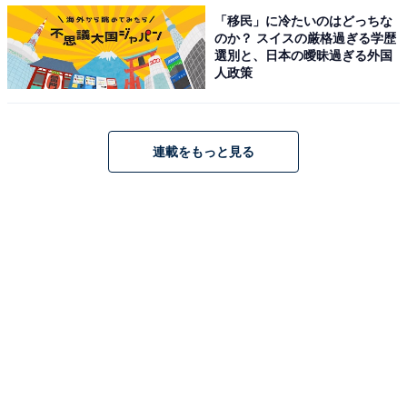
「移民」に冷たいのはどっちな
【おすすめ記事】
のか？ スイスの厳格過ぎる学歴
・
選別と、日本の曖昧過ぎる外国
人政策
嵐のメンバーが出演する映画の人気ランキング！
『99.9』『GANTZ』を抑えた1位は？
・
連載をもっと見る
嵐メンバーが出演するドラマ人気ランキング！ 『謎解き
はディナーのあとで』『99.9』を抑えた1位は？
・
嵐メンバーが出演した「続編が見たいドラマ」ランキン
グ！ 『謎解きはディナーのあとで』を抑えたのは？
・
「恋人にしたい嵐のメンバー」ランキング！ 3位「松本
潤」、2位「櫻井翔」、1位は？