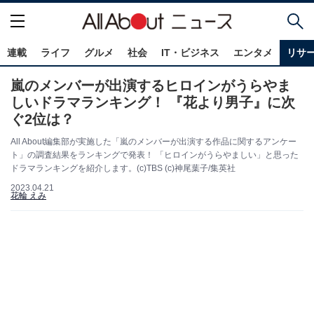
連載
ライフ
グルメ
社会
IT・ビジネス
エンタメ
リサ
嵐のメンバーが出演するヒロインがうらやま
しいドラマランキング！ 『花より男子』に次
ぐ2位は？
All About編集部が実施した「嵐のメンバーが出演する作品に関するアンケー
ト」の調査結果をランキングで発表！ 「ヒロインがうらやましい」と思った
ドラマランキングを紹介します。(c)TBS (c)神尾葉子/集英社
2023.04.21
花輪 えみ