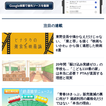
注目の連載
東野圭吾や湊かなえだけじゃな
い、「業と罪」を描く『映画ち
いかわ』から強く連想した映画
8選
20年間「駆け込み実績ゼロ」の
学校も…「こども110番の家」
は本当に必要？ PTAが直面する
理想と現実
「青春18きっぷ」販売激減の裏
に何が？ 連続利用の厳格化だけ
ではない「本当の理由」