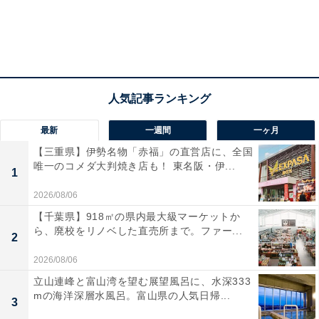
最新
一週間
一ヶ月
【三重県】伊勢名物「赤福」の直営店に、全国
唯一のコメダ大判焼き店も！ 東名阪・伊...
1
2026/08/06
【千葉県】918㎡の県内最大級マーケットか
ら、廃校をリノベした直売所まで。ファー...
2
2026/08/06
立山連峰と富山湾を望む展望風呂に、水深333
mの海洋深層水風呂。富山県の人気日帰...
3