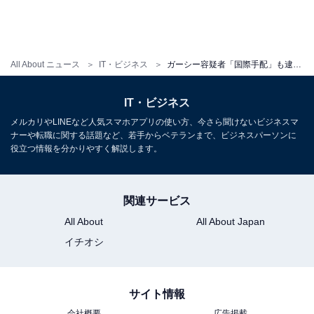
All About ニュース
IT・ビジネス
ガーシー容疑者「国際手配」も逮捕の可能性が低いワケ、鍵となるのは……
IT・ビジネス
メルカリやLINEなど人気スマホアプリの使い方、今さら聞けないビジネスマ
ナーや転職に関する話題など、若手からベテランまで、ビジネスパーソンに
役立つ情報を分かりやすく解説します。
関連サービス
All About
All About Japan
イチオシ
サイト情報
会社概要
広告掲載