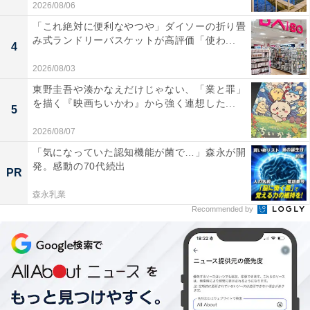
2026/08/06
「これ絶対に便利なやつや」ダイソーの折り畳
み式ランドリーバスケットが高評価「使わ...
4
2026/08/03
東野圭吾や湊かなえだけじゃない、「業と罪」
を描く『映画ちいかわ』から強く連想した...
5
2026/08/07
「気になっていた認知機能が菌で…」森永が開
発。感動の70代続出
PR
森永乳業
Recommended by