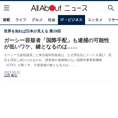
連載
ライフ
グルメ
社会
IT・ビジネス
エンタメ
リサ
世界を知れば日本が見える 第19回
ガーシー容疑者「国際手配」も逮捕の可能性
が低いワケ、鍵となるのは……
ガーシー元参院議員こと東谷義和容疑者は、なぜ滞在先にドバイを選び、現
在も滞在し続けられるのか。捜査権や逮捕権がない国際刑事警察機構
（ICPO）が動く中、今後逮捕の鍵となるのは……。
2023.03.31
山田 敏弘