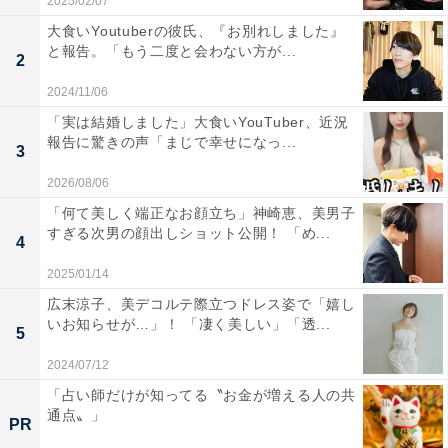
2025/02/07
大食いYoutuberの彼氏、『お別れしました』
と報告。「もう二度と会わない方が...
2
2024/11/06
「実は結婚しました」大食いYouTuber、近況
報告に驚きの声「まじで幸せになっ...
3
2026/08/06
「何て美しく端正なお顔立ち」神崎恵、美男子
すぎる次男の顔出しショット公開！ 「め...
4
2025/01/14
広末涼子、美デコルテ際立つドレス姿で「嬉し
いお知らせが…」！ 「凄く美しい」「透...
5
2024/07/12
「占い師だけが知ってる〝お金が増える人の共
通点〟」
PR