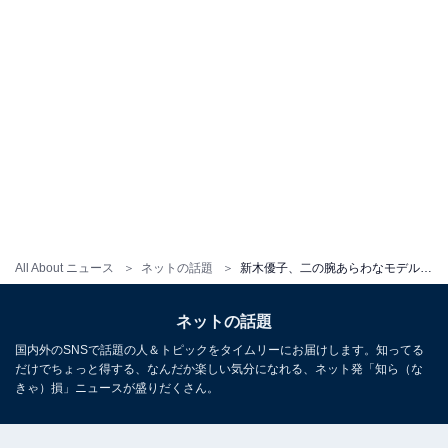
All About ニュース
ネットの話題
新木優子、二の腕あらわなモデルショット披露！ 「圧倒的美の破壊力」「雰囲気ぜんっぜん違う」
ネットの話題
国内外のSNSで話題の人＆トピックをタイムリーにお届けします。知ってる
だけでちょっと得する、なんだか楽しい気分になれる、ネット発「知ら（な
きゃ）損」ニュースが盛りだくさん。