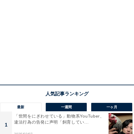
最新
一週間
一ヶ月
「世間をにぎわせている」動物系YouTuber、
違法行為の告発に声明「飼育してい...
1