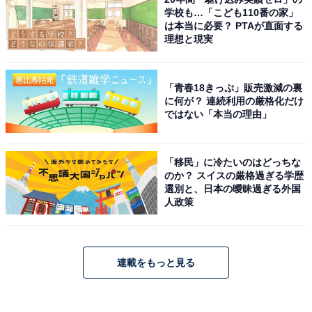
学校も…「こども110番の家」
は本当に必要？ PTAが直面する
理想と現実
「青春18きっぷ」販売激減の裏
に何が？ 連続利用の厳格化だけ
ではない「本当の理由」
「移民」に冷たいのはどっちな
のか？ スイスの厳格過ぎる学歴
選別と、日本の曖昧過ぎる外国
人政策
連載をもっと見る