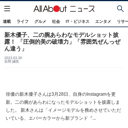
連載
ライフ
グルメ
社会
IT・ビジネス
エンタメ
リサ
新木優子、二の腕あらわなモデルショット披
露！ 「圧倒的美の破壊力」「雰囲気ぜんっぜ
ん違う」
2023.03.30
吉岡 誠悦
俳優の新木優子さんは3月28日、自身のInstagramを更
新。二の腕があらわになったモデルショットを披露しま
した。 新木さんは「イメージモデルを務めさせていただ
いている、エバーカラーから新ブランド『...