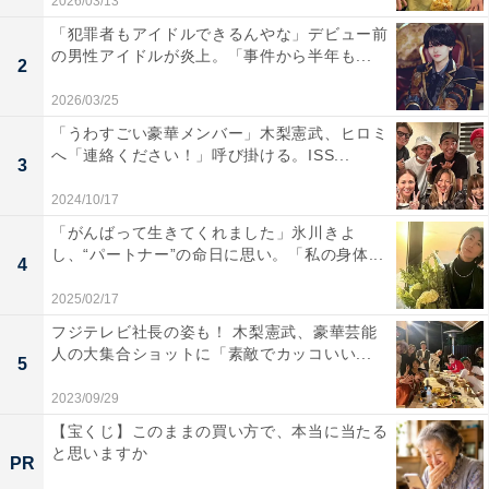
2026/03/13
「犯罪者もアイドルできるんやな」デビュー前
の男性アイドルが炎上。「事件から半年も...
2
2026/03/25
「うわすごい豪華メンバー」木梨憲武、ヒロミ
へ「連絡ください！」呼び掛ける。ISS...
3
2024/10/17
「がんばって生きてくれました」氷川きよ
し、“パートナー”の命日に思い。「私の身体...
4
2025/02/17
フジテレビ社長の姿も！ 木梨憲武、豪華芸能
人の大集合ショットに「素敵でカッコいい...
5
2023/09/29
【宝くじ】このままの買い方で、本当に当たる
と思いますか
PR