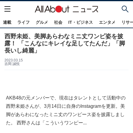
連載
ライフ
グルメ
社会
IT・ビジネス
エンタメ
リサ
西野未姫、美脚あらわなミニ丈ワンピ姿を披
露！ 「こんなにキレイな足してたんだ」「脚
長いし綺麗」
2023.03.15
吉岡 誠悦
AKB48の元メンバーで、現在はタレントとして活動中の
西野未姫さんが、3月14日に自身のInstagramを更新。美
脚があらわになったミニ丈のワンピース姿を披露しまし
た。 西野さんは「こういうワンピー...