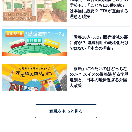
学校も…「こども110番の家」
は本当に必要？ PTAが直面する
理想と現実
「青春18きっぷ」販売激減の裏
に何が？ 連続利用の厳格化だけ
ではない「本当の理由」
「移民」に冷たいのはどっちな
のか？ スイスの厳格過ぎる学歴
選別と、日本の曖昧過ぎる外国
人政策
連載をもっと見る