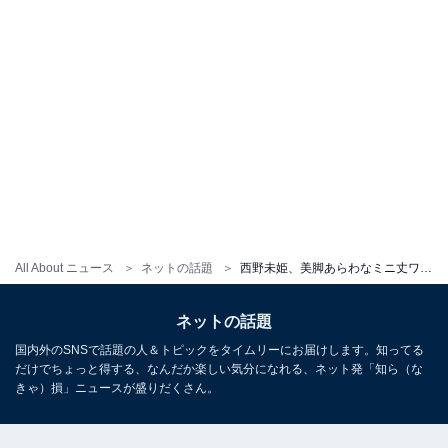
All About ニュース
ネットの話題
西野未姫、美脚あらわなミニ丈ワンピ姿を披露！ 「こんなにキレイな足してたんだ」「脚長いし綺麗」
ネットの話題
国内外のSNSで話題の人＆トピックをタイムリーにお届けします。知ってる
だけでちょっと得する、なんだか楽しい気分になれる、ネット発「知ら（な
きゃ）損」ニュースが盛りだくさん。