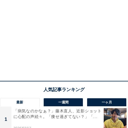
最新
一週間
一ヶ月
「病気なのかなぁ？」藤木直人、近影ショット
に心配の声続々。「痩せ過ぎてない？」「...
1