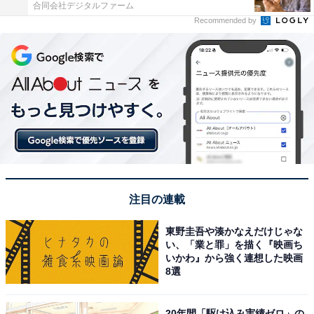
合同会社デジタルファーム
Recommended by
注目の連載
東野圭吾や湊かなえだけじゃな
い、「業と罪」を描く『映画ち
いかわ』から強く連想した映画
8選
20年間「駆け込み実績ゼロ」の