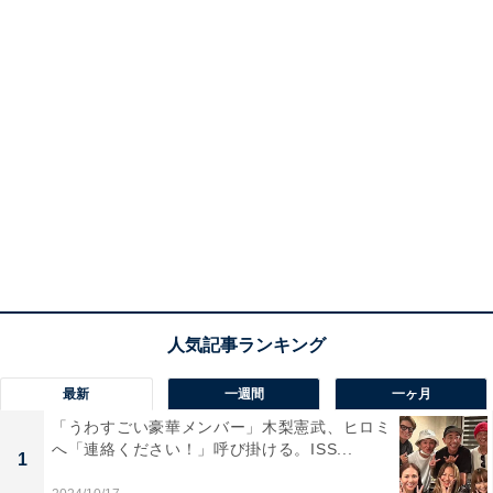
最新
一週間
一ヶ月
「うわすごい豪華メンバー」木梨憲武、ヒロミ
へ「連絡ください！」呼び掛ける。ISS...
1