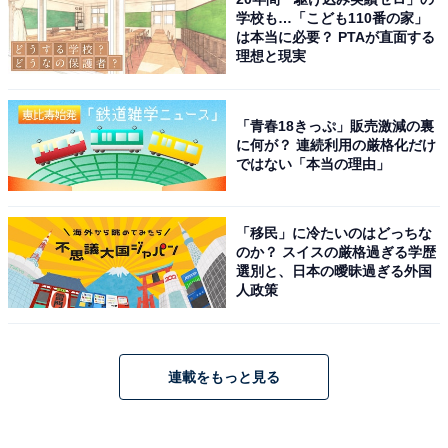
学校も…「こども110番の家」
は本当に必要？ PTAが直面する
理想と現実
「青春18きっぷ」販売激減の裏
に何が？ 連続利用の厳格化だけ
ではない「本当の理由」
「移民」に冷たいのはどっちな
のか？ スイスの厳格過ぎる学歴
選別と、日本の曖昧過ぎる外国
人政策
連載をもっと見る