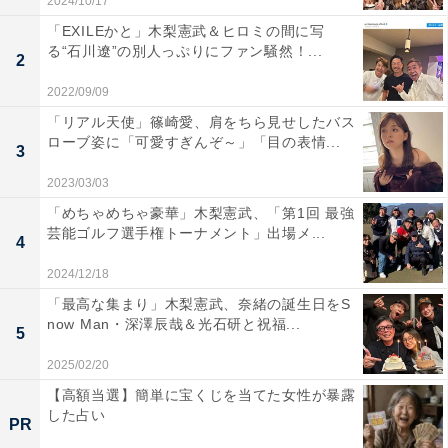
2024/10/17
「EXILEかと」木梨憲武＆ヒロミの間に写
る“石川遼”の別人っぷりにファン騒然！...
2
2022/09/09
「リアル天使」篠崎愛、肩をちら見せしたバス
ローブ姿に「可愛すぎんぞ～」「目の表情...
3
2023/03/03
「めちゃめちゃ豪華」木梨憲武、「第1回 最強
芸能ゴルフ選手権トーナメント」出場メ...
4
2024/12/18
「最高な集まり」木梨憲武、奈緒の誕生日をS
now Man・深澤辰哉＆光石研と祝福...
5
2025/02/20
【高額当選】簡単に宝くじを当てた女性が暴露
した占い
PR