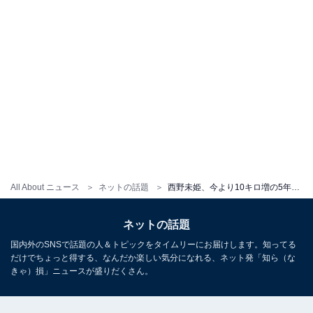
All About ニュース
ネットの話題
西野未姫、今より10キロ増の5年前の姿を公開！ 劇的なビフォーアフターで現在のスタイルが際立つ比較動画
ネットの話題
国内外のSNSで話題の人＆トピックをタイムリーにお届けします。知ってる
だけでちょっと得する、なんだか楽しい気分になれる、ネット発「知ら（な
きゃ）損」ニュースが盛りだくさん。