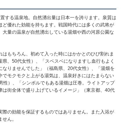
に位置する温泉地。自然湧出量は日本一を誇ります。泉質は
ほど優れた効能を持ちます。戦国時代には多くの武将が
、大量の温泉が自然湧出している湯畑や西の河原公園な
れはもちろん、初めて入った時にはかかとのひび割れま
葉県、50代女性）、「スベスベになりますし血行もよく
になりませんでした」（福島県、20代女性）、「湯畑を
中でモクモクと上がる湯気は、温泉好きにはたまらない
代男性）、「シンボルでもある湯畑は圧巻。ライトアップ
津は街全体で盛り上げているイメージ」（東京都、40代
実際の効能を保証するものではありません。また入浴が
ません。