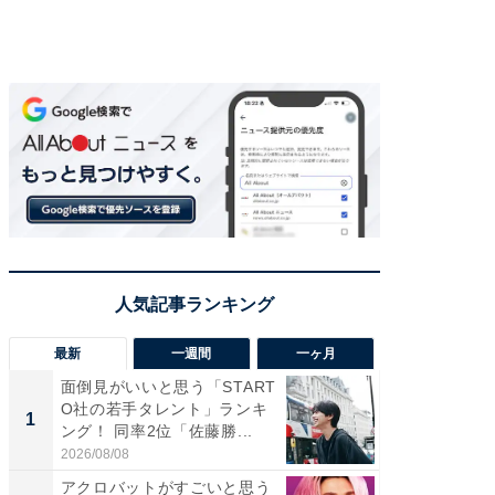
最新
一週間
一ヶ月
面倒見がいいと思う「START
癒し系だ
O社の若手タレント」ランキ
の若手
1
1
ング！ 同率2位「佐藤勝...
グ！ 2
2026/08/08
2026/08/0
アクロバットがすごいと思う
「パフ