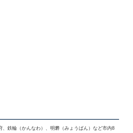
府、鉄輪（かんなわ）、明礬（みょうばん）など市内8