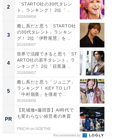
「STARTO社の30代タレン
思うST
2
2
ト」ランキング！ 2位「...
ンキング
2026/08/08
2026/08/0
癒し系だと思う「STARTO社
ギャップ
の30代タレント」ランキン
RTO社
3
3
グ！ 2位「伊野尾慧」を...
キング！
2026/08/07
2026/08/0
世界で活躍できると思う「ST
癒し系だ
ARTO社の若手タレント」ラ
の30代
4
4
ンキング！ 2位「目黒蓮...
グ！ 2
2026/08/07
2026/08/0
癒し系だと思う「ジュニア」
「ファン
ランキング！ KEY TO LIT
ARTO
5
5
「中村嶺亜」を僅差で...
グ！ 2
2026/08/08
2026/08/0
【見城徹×藤田晋】AI時代で
「え、
も変わらない経営者の本質
の？」8
PR
PR
場！Ama
FINCHI on GOETHE
Amazon
Recommended by