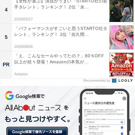
【女性が選ぶ】演技がうまい「STARTO社の若
手タレント」ランキング！ 2位「永...
4
草津名物の「湯もみ」ショーや草津温泉のシンボルとも
2026/05/27
言える、「湯畑」が中心に位置する雰囲気たっぷりの温
「パフォーマンスがすごいと思うSTARTO社タ
泉街の散策も人気。回答者からは、「街の雰囲気」や
レント」ランキング！ 2位「佐久間...
5
「効能や泉質」の項目が特に高く評価されました。
2026/08/06
「え、こんなセールやってたの？」80％OFF
以上が続々登場！Amazonの本気が...
PR
Amazon
Recommended by