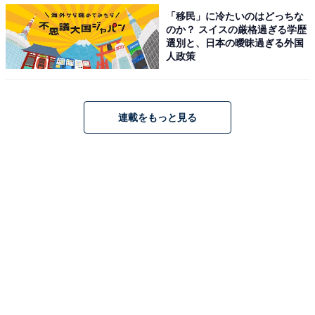
「移民」に冷たいのはどっちな
人気を集めました。
のか？ スイスの厳格過ぎる学歴
選別と、日本の曖昧過ぎる外国
人政策
＞50位までの全ランキング結果を見る
連載をもっと見る
【おすすめ記事】
・
関東の人気観光地満足度ランキング！ 3位「草津」、2位
「箱根」を抑えた1位は？
・
関西の人気観光地満足度ランキング！ 3位「ユニバーサ
ルシティ」、2位「白浜温泉」、1位は？
・
東海地方の観光地満足度ランキング！ 3位「金沢・湯
涌」、2位「奥飛騨温泉郷」、1位は？