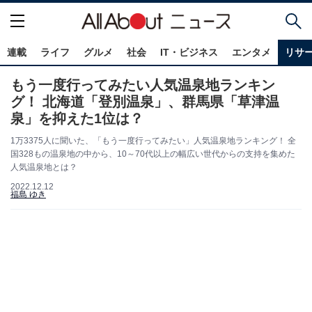
連載
ライフ
グルメ
社会
IT・ビジネス
エンタメ
リサ
もう一度行ってみたい人気温泉地ランキン
グ！ 北海道「登別温泉」、群馬県「草津温
泉」を抑えた1位は？
1万3375人に聞いた、「もう一度行ってみたい」人気温泉地ランキング！ 全
国328もの温泉地の中から、10～70代以上の幅広い世代からの支持を集めた
人気温泉地とは？
2022.12.12
福島 ゆき