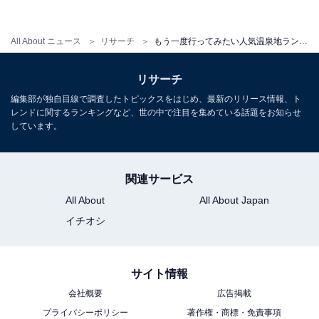
・
東北地方の観光地満足度ランキング！ 3位「松島」、2位
All About ニュース
リサーチ
もう一度行ってみたい人気温泉地ランキング！ 北海道「登別温泉」、群馬県「草津温泉」を抑えた1位は？
「鶴岡・湯野浜・あつみ」、1位は？
リサーチ
【関連リンク】
編集部が独自目線で調査したトピックスをはじめ、最新のリリース情報、ト
レンドに関するランキングなど、世の中で注目を集めている話題をお知らせ
・
じゃらんリサーチセンター
しています。
・
プレスリリース
関連サービス
All About
All About Japan
イチオシ
サイト情報
会社概要
広告掲載
プライバシーポリシー
著作権・商標・免責事項