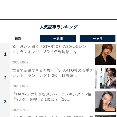
最新
一週間
一ヶ月
癒し系だと思う「STARTO社の30代タレン
ト」ランキング！ 2位「伊野尾慧」を...
1
2026/08/07
世界で活躍できると思う「STARTO社の若手タ
第2位：草津温泉（群馬県）
レント」ランキング！ 2位「目黒蓮...
2
第2位は、群馬県の草津温泉。温泉の自然湧出量は日本
2026/08/07
一を誇り、数多くの旅館や温泉施設で「源泉かけ流し」
「HANA」の好きなメンバーランキング！ 2位
「YURI」を抑えた1位は？【20...
を堪能できます。日本有数の酸性度を誇る泉質は殺菌作
3
用が高く、岐阜県の下呂温泉、兵庫県の有馬温泉と並ん
2026/07/24
で「日本三名泉」と言われています。