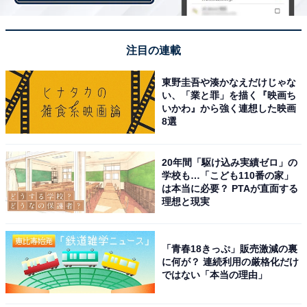
注目の連載
第1位：箱根温泉（神奈川県）
東野圭吾や湊かなえだけじゃな
第1位は、前年度調査の2位から順位を上げ、1位を奪還
い、「業と罪」を描く『映画ち
いかわ』から強く連想した映画
した、神奈川県の「箱根温泉」でした。大小17もの温泉
8選
が集まり、情緒たっぷりの旅館やホテルなど宿泊施設が
多く立ち並びます。都心からのアクセス抜群で、日帰り
20年間「駆け込み実績ゼロ」の
温泉が楽しめる気軽さも魅力です。
学校も…「こども110番の家」
は本当に必要？ PTAが直面する
理想と現実
おしゃれなカフェなども点在する風情ある街並みで、グ
ルメやショッピングを楽しむ人も多く、「箱根 彫刻の森
美術館」「箱根ガラスの森美術館」「芦ノ湖」「箱根神
「青春18きっぷ」販売激減の裏
に何が？ 連続利用の厳格化だけ
社」など、周辺の観光スポットも人気です。回答者から
ではない「本当の理由」
は、「街の雰囲気」「交通」「自然」の項目が高く評価
され、多彩な魅力を持つバランスの取れた温泉地として