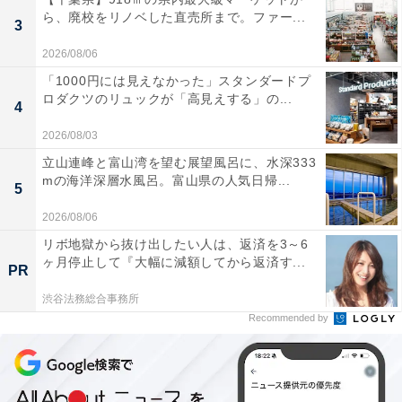
ら、廃校をリノベした直売所まで。ファー...
3
2026/08/06
「1000円には見えなかった」スタンダードプ
ロダクツのリュックが「高見えする」の...
4
2026/08/03
立山連峰と富山湾を望む展望風呂に、水深333
mの海洋深層水風呂。富山県の人気日帰...
5
2026/08/06
リボ地獄から抜け出したい人は、返済を3～6
ヶ月停止して『大幅に減額してから返済す...
PR
渋谷法務総合事務所
Recommended by