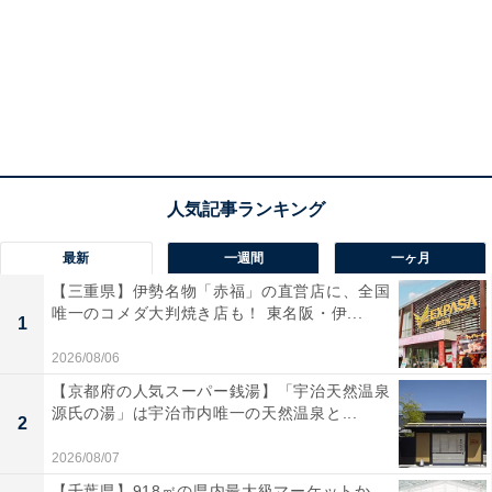
最新
一週間
一ヶ月
【三重県】伊勢名物「赤福」の直営店に、全国
唯一のコメダ大判焼き店も！ 東名阪・伊...
1
2026/08/06
【京都府の人気スーパー銭湯】「宇治天然温泉
源氏の湯」は宇治市内唯一の天然温泉と...
2
2026/08/07
【千葉県】918㎡の県内最大級マーケットか