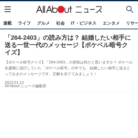
連載
ライフ
グルメ
社会
IT・ビジネス
エンタメ
リサ
「264-2403」の読み方は？ 結婚したい相手に
送る一世一代のメッセージ【ポケベル暗号ク
イズ】
【ポケベル暗号クイズ】「264-2403」の意味は何だと思いますか？ ポケベル
全盛期に流行していた「ポケベル暗号」の中でも、結婚したい相手に送ると
っておきのメッセージです。正解を当ててみましょう！
2023.01.13
All About ニュース編集部