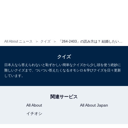
All About ニュース
クイズ
「264-2403」の読み方は？ 結婚したい相手に送る一世一代のメッセージ【ポケベル暗号クイズ】
クイズ
日本人なら答えられないと恥ずかしい簡単なクイズから少し頭を使う絶妙に
難しいクイズまで、ついつい答えたくなるオモシロ＆学びクイズを日々更新
しています。
関連サービス
All About
All About Japan
イチオシ