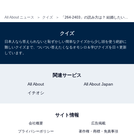
All About ニュース
クイズ
「264-2403」の読み方は？ 結婚したい相手に送る一世一代のメッセージ【ポケベル暗号クイズ】
・
ポケベル世代なら分かる？ 暗号の意味を当ててみよう！
クイズ
ヒントは“待ち合わせ”【ポケベル暗号クイズ】
日本人なら答えられないと恥ずかしい簡単なクイズから少し頭を使う絶妙に
難しいクイズまで、ついつい答えたくなるオモシロ＆学びクイズを日々更新
しています。
関連サービス
All About
All About Japan
イチオシ
サイト情報
会社概要
広告掲載
プライバシーポリシー
著作権・商標・免責事項