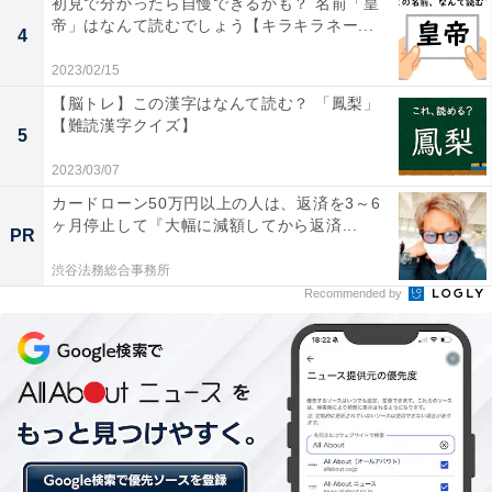
初見で分かったら自慢できるかも？ 名前「皇
帝」はなんて読むでしょう【キラキラネー...
4
2023/02/15
【脳トレ】この漢字はなんて読む？ 「鳳梨」
【難読漢字クイズ】
5
2023/03/07
カードローン50万円以上の人は、返済を3～6
ヶ月停止して『大幅に減額してから返済...
PR
渋谷法務総合事務所
Recommended by
・
この4桁の数字、なんて読む？ ポケベルで流行っていた