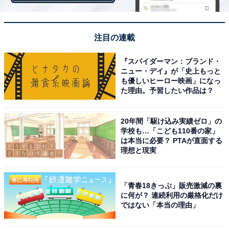
「語呂合わせ」を解読しよう【ポケベル暗号クイズ】
注目の連載
『スパイダーマン：ブランド・
ニュー・デイ』が「史上もっと
も優しいヒーロー映画」になっ
た理由。予習したい作品は？
20年間「駆け込み実績ゼロ」の
学校も…「こども110番の家」
は本当に必要？ PTAが直面する
理想と現実
「青春18きっぷ」販売激減の裏
に何が？ 連続利用の厳格化だけ
ではない「本当の理由」