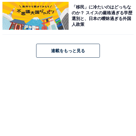
・
「移民」に冷たいのはどっちな
のか？ スイスの厳格過ぎる学歴
【初級編】ポケベル暗号を当ててみよう！ この数字の並
選別と、日本の曖昧過ぎる外国
び、なんて読む？【ポケベル暗号クイズ】
人政策
連載をもっと見る