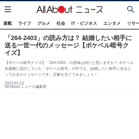
連載
ライフ
グルメ
社会
IT・ビジネス
エンタメ
リサ
「264-2403」の読み方は？ 結婚したい相手に
送る一世一代のメッセージ【ポケベル暗号ク
イズ】
【ポケベル暗号クイズ】「264-2403」の意味は何だと思いますか？ ポケベル
全盛期に流行していた「ポケベル暗号」の中でも、結婚したい相手に送ると
っておきのメッセージです。正解を当ててみましょう！
2023.01.13
All About ニュース編集部