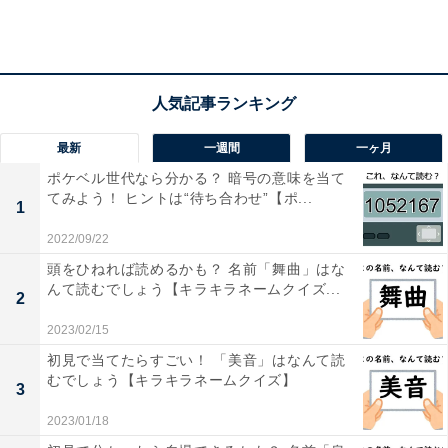
最新
一週間
一ヶ月
ポケベル世代なら分かる？ 暗号の意味を当て
てみよう！ ヒントは“待ち合わせ”【ポ...
1
2022/09/22
頭をひねれば読めるかも？ 名前「舞曲」はな
んて読むでしょう【キラキラネームクイズ...
2
2023/02/15
初見で当てたらすごい！ 「美音」はなんて読
・
むでしょう【キラキラネームクイズ】
3
難易度高めの「ポケベル暗号」、解読できる？ ヒント
2023/01/18
は“遊びの定番スポーツ”【ポケベル暗号クイズ】