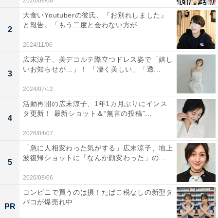
2026/08/06
大食いYoutuberの彼氏、『お別れしました』
と報告。「もう二度と会わない方が...
2
2024/11/06
広末涼子、美デコルテ際立つドレス姿で「嬉し
いお知らせが…」！ 「凄く美しい」「透...
3
2024/07/12
活動再開の広末涼子、1年1カ月ぶりにインス
タ更新！ 最新ショット＆“無言の投稿”...
4
2026/04/07
「急に人相変わった気がする」広末涼子、地上
波復帰ショットに「なんか顔変わった」の...
5
2026/08/06
コンビニで買うのは損！たばこ税なしの新型タ
バコが爆売れ中
PR