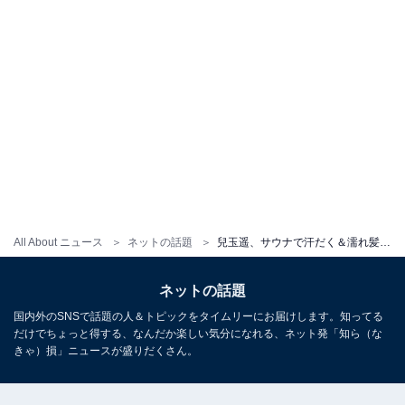
All About ニュース
ネットの話題
兒玉遥、サウナで汗だく＆濡れ髪の色っぽショット披露！ 「サウナの休憩がまるでグラビア」「艶っぽい」
ネットの話題
国内外のSNSで話題の人＆トピックをタイムリーにお届けします。知ってる
だけでちょっと得する、なんだか楽しい気分になれる、ネット発「知ら（な
きゃ）損」ニュースが盛りだくさん。