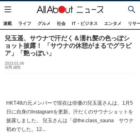
連載
ライフ
グルメ
社会
IT・ビジネス
エンタメ
リサ
兒玉遥、サウナで汗だく＆濡れ髪の色っぽシ
ョット披露！ 「サウナの休憩がまるでグラビ
ア」「艶っぽい」
2023.01.06
吉岡 誠悦
HKT48の元メンバーで現在は俳優の兒玉遥さんは、1月5
日に自身のInstagramを更新。汗だくのサウナショットを
披露しました。 兒玉さんは「@the.class_sauna サウナ
初めでした。12...