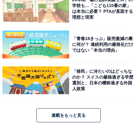
学校も…「こども110番の家」
は本当に必要？ PTAが直面する
理想と現実
「青春18きっぷ」販売激減の裏
に何が？ 連続利用の厳格化だけ
ではない「本当の理由」
「移民」に冷たいのはどっちな
のか？ スイスの厳格過ぎる学歴
選別と、日本の曖昧過ぎる外国
人政策
連載をもっと見る