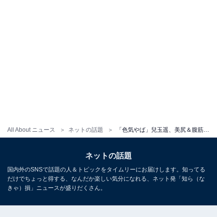
All About ニュース
ネットの話題
「色気やば」兒玉遥、美尻＆腹筋あらわなランジェリー姿を披露！ 「この格好は刺激的」「スタイル良すぎる」
ネットの話題
国内外のSNSで話題の人＆トピックをタイムリーにお届けします。知ってる
だけでちょっと得する、なんだか楽しい気分になれる、ネット発「知ら（な
きゃ）損」ニュースが盛りだくさん。