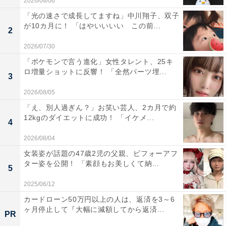
2026/08/06
「光の速さで成長してますね」中川翔子、双子
が10カ月に！ 「はやいいいい この前...
2
2026/07/30
「ポケモンで言う進化」女性タレント、25キ
ロ増量ショットに反響！ 「全然パーツ埋...
3
2026/08/05
「え、別人過ぎん？」お笑い芸人、2カ月で約
12kgのダイエットに成功！ 「イケメ...
4
2026/08/04
女装姿が話題の47歳2児の父親、ビフォーアフ
ター姿を公開！ 「素顔もお美しくて納...
5
2025/06/12
カードローン50万円以上の人は、返済を3～6
ヶ月停止して『大幅に減額してから返済...
PR