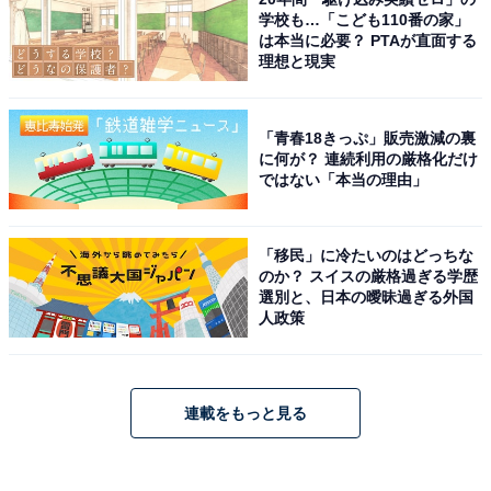
学校も…「こども110番の家」
は本当に必要？ PTAが直面する
理想と現実
「青春18きっぷ」販売激減の裏
に何が？ 連続利用の厳格化だけ
ではない「本当の理由」
「移民」に冷たいのはどっちな
のか？ スイスの厳格過ぎる学歴
選別と、日本の曖昧過ぎる外国
人政策
連載をもっと見る