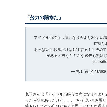
「努力の賜物だ」
アイドル当時うつ病になり今より20キロ
時期も
おっぱいとお尻だけは死守する！と決めて
があると思うとどんな過去も無駄
pic.twit
— 兒玉 遥 (@haruka
兒玉さんは「アイドル当時うつ病になり今より
った時期もあったけど、、、 おっぱいとお尻
筋トレして今の自分があると思うとどんな過去