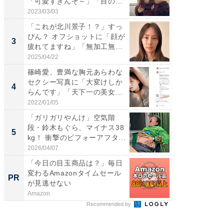
「可愛すぎんぞ～」「目の表
らのプレ
情...
愛...
2023/03/03
2026/08/0
「これが北川景子！？」すっ
「脚が
ぴん？ オフショットに「顔が
横川尚
3
3
疲れてますね」「無加工無
ムキな姿
表...
刃...
2025/04/22
2026/08/0
篠崎愛、豊満な胸元あらわな
「え、
セクシー写真に「大変けしか
芸人、2
4
4
らんです」「天下一の美女で
エットに
す...
2022/01/05
2026/08/0
「ガリガリやんけ」空気階
「脳がバ
段・鈴木もぐら、マイナス38
装姿が話
5
5
kg！ 衝撃のビフォーアフタ...
のお父さ
2026/04/07
2026/08/0
「今日の目玉商品は？」毎日
これが
変わるAmazonタイムセール
な間取
PR
PR
が見逃せない
Amazon
株式会社
Recommended by