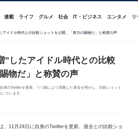
連載
ライフ
グルメ
社会
IT・ビジネス
エンタメ
リ
”したアイドル時代との比較ショットを公開。「努力の賜物だ」と称賛の声
ロ増”したアイドル時代との比較
賜物だ」と称賛の声
自身のTwitterを更新。うつ病により増量した過去を明かし、比較ショット
次いでいます。
、11月24日に自身のTwitterを更新。過去との比較ショ