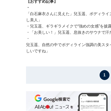
【おすすめ記事】
・
「白石麻衣さんに見えた」兒玉遥、ボディライ
し美人」
・
兒玉遥、ギラギラメイクで“強めの女感”を披
・
「お美しい！」兒玉遥、息抜きのサウナで汗
・
兒玉遥、自然の中でボディライン強調の美スタ
しいですね」
1