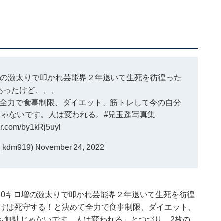
増の激太りで叩かれ芸能界２年退いて生死を彷徨った
あったけど、、、
全力で食事制限、ダイエット、筋トレして今の自分
じゃないです。人は変われる。
#兒玉遥写真集
ter.com/by1kRj5uyl
_kdm919)
November 24, 2022
20キロ増の激太りで叩かれ芸能界２年退いて生死を彷徨
だけは死守する！と決めて全力で食事制限、ダイエット、
も無駄じゃないです。人は変われる」とつづり、2枚の