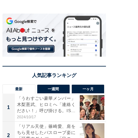
最新
一週間
一ヶ月
「うわすごい豪華メンバー」
「さす
木梨憲武、ヒロミへ「連絡く
は」高
1
1
ださい！」呼び掛ける。IS
災地を
S...
「カ...
2024/10/17
2026/08/0
「リアル天使」篠崎愛、肩を
「女の
ちら見せしたバスローブ姿に
介、バ
2
2