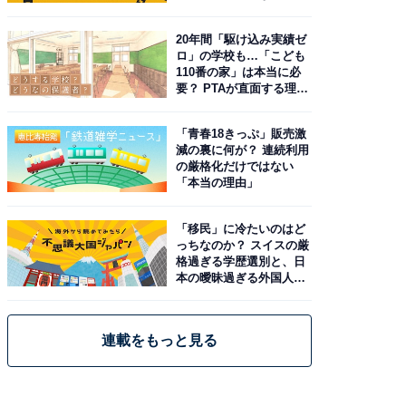
由。予習したい作品は？
20年間「駆け込み実績ゼ
ロ」の学校も…「こども
110番の家」は本当に必
要？ PTAが直面する理想
と現実
「青春18きっぷ」販売激
減の裏に何が？ 連続利用
の厳格化だけではない
「本当の理由」
「移民」に冷たいのはど
っちなのか？ スイスの厳
格過ぎる学歴選別と、日
本の曖昧過ぎる外国人政
策
連載をもっと見る