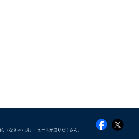
知ら（なきゃ）損」ニュースが盛りだくさん。