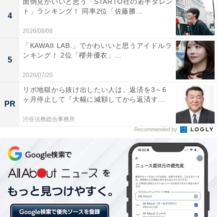
面倒見がいいと思う「STARTO社の若手タレン
ト」ランキング！ 同率2位「佐藤勝...
4
2026/08/08
「KAWAII LAB.」でかわいいと思うアイドルラ
ンキング！ 2位「櫻井優衣」...
5
2026/07/20
リボ地獄から抜け出したい人は、返済を3～6
ヶ月停止して『大幅に減額してから返済す...
PR
渋谷法務総合事務所
Recommended by
第1位：「幸」
1位は、「幸」が選ばれました。