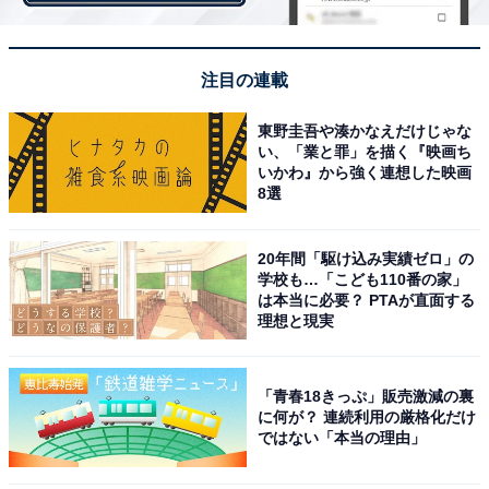
2022年に子どもが生まれ、初めての子育てに奮闘するマ
マ・パパの多くが選んだのがこの漢字。我が子の誕生
に、これまでにない「幸せ」を感じる瞬間が多かったと
注目の連載
の声が上がっています。「今年も無事に新型コロナウイ
ルス感染症にかかることなく、家族みんなが元気でいら
東野圭吾や湊かなえだけじゃな
い、「業と罪」を描く『映画ち
れたことが『幸せ』です」といった声も寄せられまし
いかわ』から強く連想した映画
た。
8選
20年間「駆け込み実績ゼロ」の
学校も…「こども110番の家」
＞次ページ：5位までのランキング結果を見る
は本当に必要？ PTAが直面する
理想と現実
【おすすめ記事】
「青春18きっぷ」販売激減の裏
・
に何が？ 連続利用の厳格化だけ
2022年「今年の漢字」といえば？ 3位「忙」、2位
ではない「本当の理由」
「転」、1位は……【200人に調査】