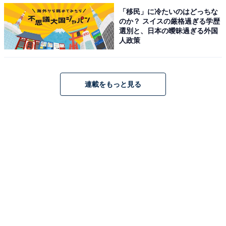
・
「移民」に冷たいのはどっちな
「今年の漢字」を誰が決めている？ 一文字ではないこと
のか？ スイスの厳格過ぎる学歴
選別と、日本の曖昧過ぎる外国
もある!? 【今年の漢字の豆知識】
人政策
・
三省堂が『今年の新語2022』を発表！ 3位「きまず」、
2位「○○構文」、1位は？
連載をもっと見る
・
医師が選ぶ「今年の漢字2022」 3位「乱」、2位
「忍」、1位は？
・
小学生に聞く「今年印象的だったニュース」ランキン
グ！ 「キンプリ脱退」を抑えた時事問題TOP2は？
【関連記事】
・
プレスリリース