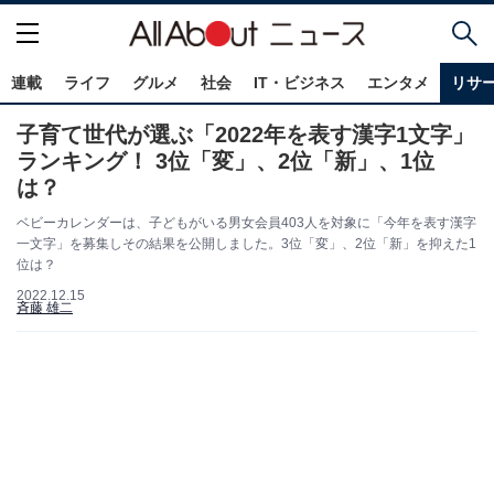
連載
ライフ
グルメ
社会
IT・ビジネス
エンタメ
リサ
子育て世代が選ぶ「2022年を表す漢字1文字」
ランキング！ 3位「変」、2位「新」、1位
は？
ベビーカレンダーは、子どもがいる男女会員403人を対象に「今年を表す漢字
一文字」を募集しその結果を公開しました。3位「変」、2位「新」を抑えた1
位は？
2022.12.15
斉藤 雄二