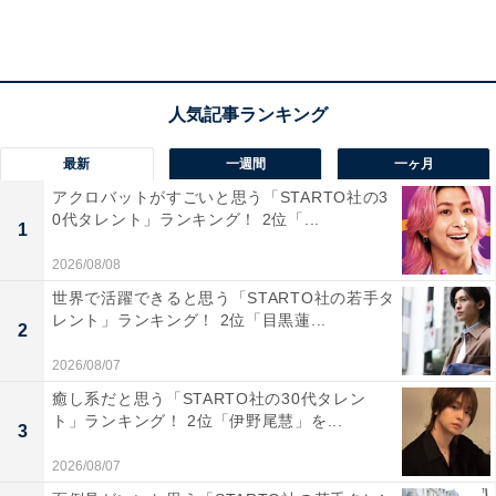
最新
一週間
一ヶ月
アクロバットがすごいと思う「STARTO社の3
第2位：「新」
0代タレント」ランキング！ 2位「...
1
2位には、「新」がランクイン。
2026/08/08
世界で活躍できると思う「STARTO社の若手タ
妊娠や出産、引っ越し、入園、入学など、子育て世代な
レント」ランキング！ 2位「目黒蓮...
2
らではの「新しい生活」に喜びを感じた人が多かったよ
2026/08/07
うです。新型コロナウイルスの影響で自粛となっていた
癒し系だと思う「STARTO社の30代タレン
イベントが復活したことで、新しい出来事がたくさんあ
ト」ランキング！ 2位「伊野尾慧」を...
3
った1年だったと感じた人もいるのかもしれません。
2026/08/07